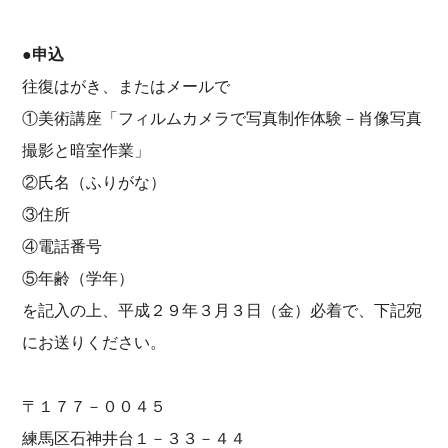
●申込
往復はがき、またはメールで
①美術講座「フィルムカメラで写真制作体験－肖像写真
撮影と暗室作業」
②氏名（ふりがな）
③住所
④電話番号
⑤年齢（学年）
を記入の上、平成２９年３月３日（金）必着で、下記宛
にお送りください。
〒１７７－００４５
練馬区石神井台１－３３－４４