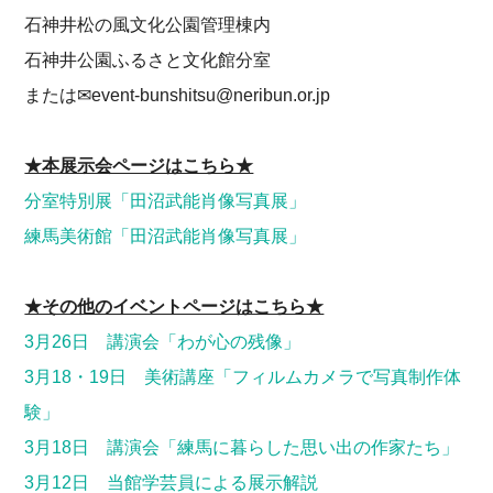
石神井松の風文化公園管理棟内
石神井公園ふるさと文化館分室
または✉event-bunshitsu@neribun.or.jp
★本展示会ページはこちら★
分室特別展「田沼武能肖像写真展」
練馬美術館「田沼武能肖像写真展」
★その他のイベントページはこちら★
3月26日 講演会「わが心の残像」
3月18・19日 美術講座「フィルムカメラで写真制作体
験」
3月18日 講演会「練馬に暮らした思い出の作家たち」
3月12日 当館学芸員による展示解説