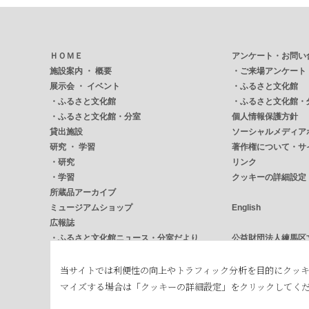
ＨＯＭＥ
アンケート・お問い
施設案内 ・ 概要
・
ご来場アンケート
展示会 ・ イベント
・
ふるさと文化館
・
ふるさと文化館
・
ふるさと文化館・
・
ふるさと文化館・分室
個人情報保護方針
貸出施設
ソーシャルメディア
研究 ・ 学習
著作権について・サ
・
研究
リンク
・
学習
クッキーの詳細設定
所蔵品アーカイブ
ミュージアムショップ
English
広報誌
・
ふるさと文化館ニュース・分室だより
公益財団法人練馬区
・
NERICUL ねりかる
練馬区立練馬文化セ
アクセス・バリアフリー
練馬区立大泉学園ゆ
当サイトでは利便性の向上やトラフィック分析を目的にクッ
・
アクセス
練馬区立美術館
マイズする場合は「クッキーの詳細設定」をクリックしてく
・
バリアフリー
練馬区