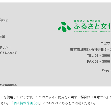
合わせ
分室
〒177
ポリシー
東京都練馬区石神井町5－1
イトについて
TEL 03－3996
FAX 03－3996
Copy
文化振興協会
ンター
めりあホール
キーを使用しております。全てのクッキー使用を許可する場合は「同意する」
ださい。「
個人情報保護方針
」についてはこちらをご確認ください。