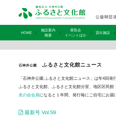
施設案内
展覧会
●
●
●
●
HOME
貸出施設
概要
イベントほか
ふるさと文化館ニュース
石神井公園
「石神井公園 ふるさと文化館ニュース」は年4回発
ふるさと文化館、ふるさと文化館分室、地区区民館
友の会会員
になると１年間、発行毎にご自宅にお届
最新号 Vol.59