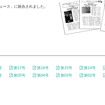
ニュース」に統合されました。
号
第17号
第16号
第15号
第14号
号
第05号
第04号
第03号
第02号