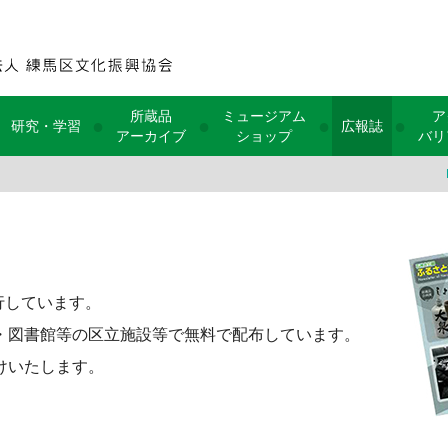
所蔵品
ミュージアム
ア
●
●
●
●
研究・学習
広報誌
アーカイブ
ショップ
バリ
行しています。
・図書館等の区立施設等で無料で配布しています。
けいたします。