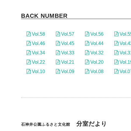
BACK NUMBER
Vol.58
Vol.57
Vol.56
Vol.5
Vol.46
Vol.45
Vol.44
Vol.4
Vol.34
Vol.33
Vol.32
Vol.3
Vol.22
Vol.21
Vol.20
Vol.1
Vol.10
Vol.09
Vol.08
Vol.0
分室だより
石神井公園ふるさと文化館