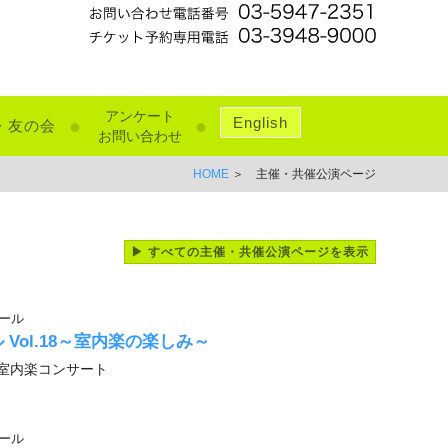
アンケート
English
●
●
・友の会
お問い合わせ
HOME
＞ 主催・共催公演ページ
▶ すべての主催・共催公演ページを表示
ール
Vol.18～室内楽の楽しみ～
室内楽コンサート
ール