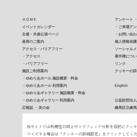
ＨＯＭＥ
アンケート 
イベントカレンダー
・
ご来場アン
主催・共催公演ページ
・
お問い合わ
座席のご案内
個人情報保護
アクセス・バリアフリー
ソーシャルメ
・
アクセス
著作権につい
・
バリアフリー
リンク
施設ご利用案内
クッキーの詳
・
ゆめりあホール 施設概要・料金
・
ゆめりあホール 利用案内
English
・
ゆめりあギャラリー 施設概要・料金
・
ゆめりあギャラリー 利用案内
公益財団法人
広報誌 ・ 友の会
練馬区立練馬
・
Encore アンコール
石神井公園ふる
・
NERICUL ねりかる
練馬区立美術
当サイトでは利便性の向上やトラフィック分析を目的にクッ
・
友の会
練馬区
マイズする場合は「クッキーの詳細設定」をクリックしてく