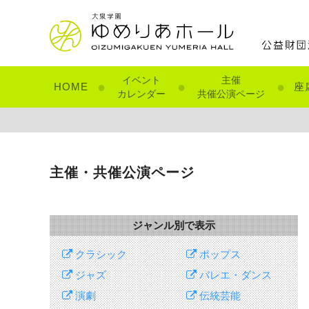
イベント
主催
●
●
●
HOME
座
カレンダー
共催公演ページ
主催・共催公演ページ
ジャンル別で表示
クラシック
ポップス
ジャズ
バレエ・ダンス
演劇
伝統芸能