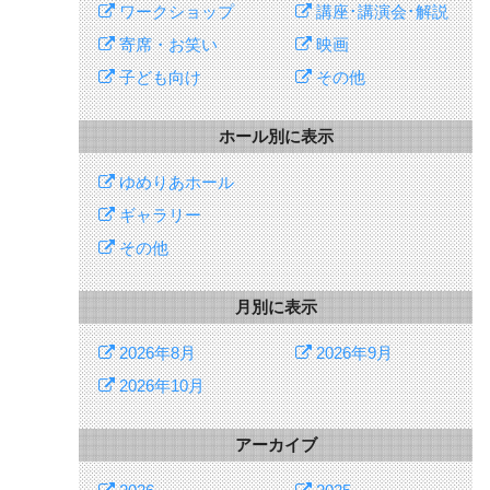
ワークショップ
講座･講演会･解説
寄席・お笑い
映画
子ども向け
その他
ホール別に表示
ゆめりあホール
ギャラリー
その他
月別に表示
2026年8月
2026年9月
2026年10月
アーカイブ