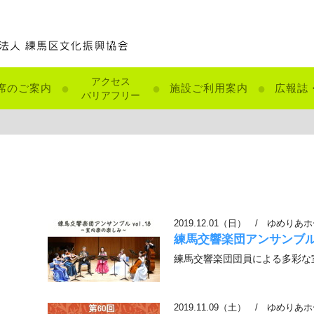
アクセス
●
●
●
席のご案内
施設ご利用案内
広報誌
バリアフリー
2019.12.01（日）
/
ゆめりあホ
練馬交響楽団アンサンブル 
練馬交響楽団団員による多彩な
2019.11.09（土）
/
ゆめりあホ