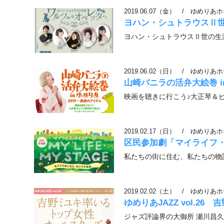
2019.06.07（金）
/
ゆめりあホ
ヨハン・シュトラウスⅡ
ヨハン・シュトラウスⅡ世の生
2019.06.02（日）
/
ゆめりあホ
山崎バニラの活弁大絵巻 in
映画を聴きに行こう♪大正琴＆
2019.02.17（日）
/
ゆめりあホ
区民参加劇「マイライフ
私たちの街に住む、私たちの物
2019.02.02（土）
/
ゆめりあホ
ゆめりあJAZZ vol.
ジャズ評論界の大御所 瀬川昌久