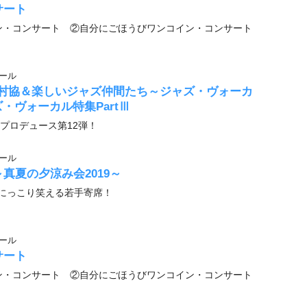
サート
ン・コンサート ②自分にごほうびワンコイン・コンサート
ール
27 西村協＆楽しいジャズ仲間たち～ジャズ・ヴォーカ
・ヴォーカル特集PartⅢ
プロデュース第12弾！
ール
真夏の夕涼み会2019～
にっこり笑える若手寄席！
ール
サート
ン・コンサート ②自分にごほうびワンコイン・コンサート