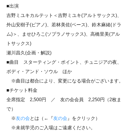
■出演
吉野ミユキカルテット＜吉野ミユキ(アルトサックス)、
外山安樹子(ピアノ)、若林美佐(ベース)、鈴木麻緒(ドラ
ム)＞、ませひろこ(ソプラノサックス)、高橋里美(アル
トサックス)
瀬川昌久(企画・解説)
■曲目 スターティング・ポイント、チュニジアの夜、
ボディ・アンド・ソウル ほか
※曲目は都合により、変更になる場合がございます。
■チケット料金
全席指定 2,500円 ／ 友の会会員 2,250円（2枚ま
で）
※
友の会
とは（←『
友の会
』をクリック）
※未就学児のご入場はご遠慮ください。