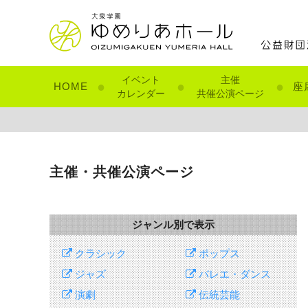
イベント
主催
●
●
●
HOME
座
カレンダー
共催公演ページ
主催・共催公演ページ
ジャンル別で表示
クラシック
ポップス
ジャズ
バレエ・ダンス
演劇
伝統芸能