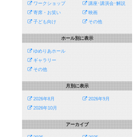
ワークショップ
講座･講演会･解説
寄席・お笑い
映画
子ども向け
その他
ホール別に表示
ゆめりあホール
ギャラリー
その他
月別に表示
2026年8月
2026年9月
2026年10月
アーカイブ