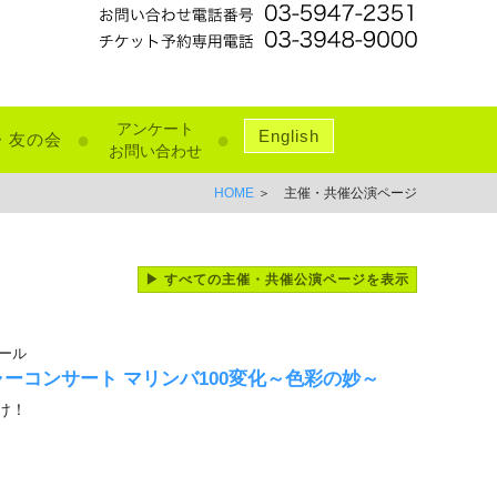
アンケート
English
●
●
・友の会
お問い合わせ
HOME
＞ 主催・共催公演ページ
▶ すべての主催・共催公演ページを表示
ール
ーコンサート マリンバ100変化～色彩の妙～
け！