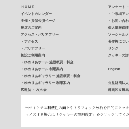
ＨＯＭＥ
アンケート 
イベントカレンダー
・
ご来場アン
主催・共催公演ページ
・
お問い合わ
座席のご案内
個人情報保護
アクセス・バリアフリー
ソーシャルメ
・
アクセス
著作権につい
・
バリアフリー
リンク
施設ご利用案内
クッキーの詳
・
ゆめりあホール 施設概要・料金
・
ゆめりあホール 利用案内
English
・
ゆめりあギャラリー 施設概要・料金
・
ゆめりあギャラリー 利用案内
公益財団法人
広報誌 ・ 友の会
練馬区立練馬
・
Encore アンコール
石神井公園ふる
・
NERICUL ねりかる
練馬区立美術
当サイトでは利便性の向上やトラフィック分析を目的にクッ
・
友の会
練馬区
マイズする場合は「クッキーの詳細設定」をクリックしてく