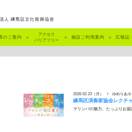
アクセス
●
●
●
席のご案内
施設ご利用案内
広報誌
バリアフリー
2026.02.23（月）
/
ゆめりあホ
練馬区演奏家協会レクチャ
マリンバの魅力、たっぷりお届