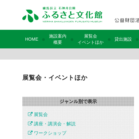
施設案内
展覧会
●
●
●
●
HOME
貸出施設
概要
イベントほか
展覧会・イベントほか
ジャンル別で表示
展覧会
講座・講演会・解説
ワークショップ