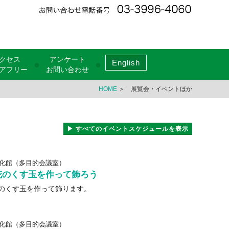
クセス
アンケート
English
●
●
アフリー
お問い合わせ
HOME
＞ 展覧会・イベントほか
▶ すべてのイベントスケジュールを表示
化館（多目的会議室）
花のくす玉を作って飾ろう
のくす玉を作って飾ります。
化館（多目的会議室）