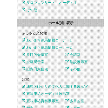
サロンコンサート・オーディオ
その他
ホール別に表示
ふるさと文化館
わがまち練馬情報コーナー1
わがまち練馬情報コーナー2
多目的会議室
会議室
企画展示室
常設展示室
旧内田家住宅
その他
分室
練馬区ゆかりの文化人に関する展示室
五味康祐オーディオ展示室
五味康祐資料展示室
多目的室