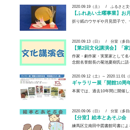
2020.09.19（土）
/
ふるさと文
【ふれあい土曜事業】お
折り紙のウサギや月見団子で、
2020.09.13（日）
/
分室（多目
【第2回文化講演会】「家
作家・劇作家・実業家として名
念館名誉館長の菊池夏樹氏に語
2020.09.12（土）～ 2020.11.01
ギャラリー展「開館10周
本展では、過去10年間に開催
2020.09.06（日）
/
分室（多目
【分室】絵本とあそぶ会
練馬区立南田中図書館司書によ