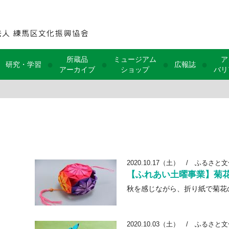
所蔵品
ミュージアム
ア
●
●
●
●
研究・学習
広報誌
アーカイブ
ショップ
バリ
2020.10.17（土）
/
ふるさと文
【ふれあい土曜事業】菊
秋を感じながら、折り紙で菊花
2020.10.03（土）
/
ふるさと文