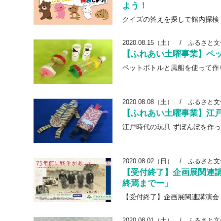
よう！
クイズの答えを探して館内探検
2020.08.15（土）
/
ふるさと文
【ふれあい土曜事業】ペ
ペットボトルと風船を使って作
2020.08.08（土）
/
ふるさと文
【ふれあい土曜事業】江
江戸時代の玩具 ずぼんぼを作
2020.08.02（日）
/
ふるさと文
【受付終了】企画展関連
終焉までー」
【受付終了】企画展関連講演会
2020.08.01（土）
/
ふるさと文