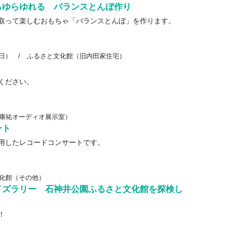
らゆらゆれる バランスとんぼ作り
取って楽しむおもちゃ「バランスとんぼ」を作ります。
（日）
/
ふるさと文化館（旧内田家住宅）
ください。
康祐オーディオ展示室）
ート
用したレコードコンサートです。
化館（その他）
イズラリー 石神井公園ふるさと文化館を探検し
！