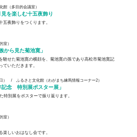
化館（多目的会議室）
月見を楽しむ十五夜飾り
十五夜飾りをつくります。
的室）
族から見た菊池寛」
を馳せた菊池寛の横顔を、菊池寛の孫であり高松市菊池寛記
っていただきます。
（日）
/
ふるさと文化館（わがまち練馬情報コーナー2）
年記念 特別展ポスター展」
した特別展をポスターで振り返ります。
的室）
る楽しいおはなし会です。