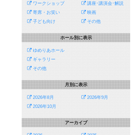
ワークショップ
講座･講演会･解説
寄席・お笑い
映画
子ども向け
その他
ホール別に表示
ゆめりあホール
ギャラリー
その他
月別に表示
2026年8月
2026年9月
2026年10月
アーカイブ