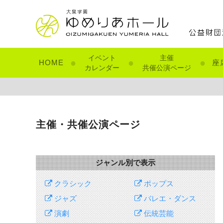
イベント
主催
●
●
●
HOME
座
カレンダー
共催公演ページ
主催・共催公演ページ
ジャンル別で表示
クラシック
ポップス
ジャズ
バレエ・ダンス
演劇
伝統芸能