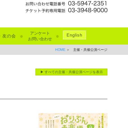
アンケート
English
●
●
・友の会
お問い合わせ
HOME
＞ 主催・共催公演ページ
▶ すべての主催・共催公演ページを表示
！