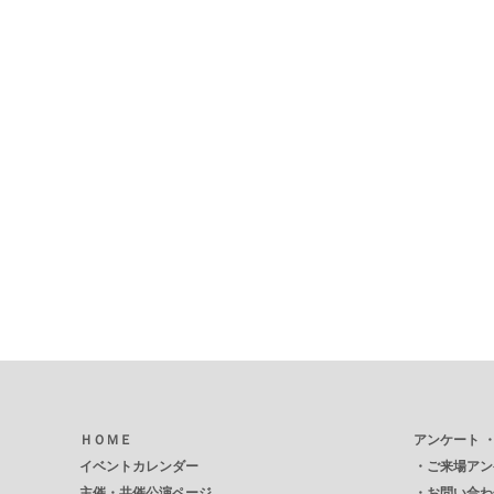
ＨＯＭＥ
アンケート 
イベントカレンダー
・
ご来場アン
主催・共催公演ページ
・
お問い合わ