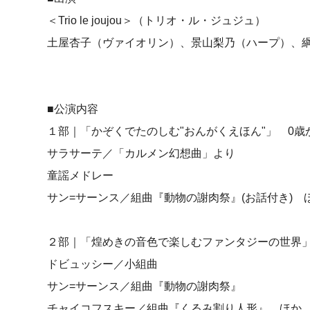
＜Trio le joujou＞（トリオ・ル・ジュジュ）
土屋杏子（ヴァイオリン）、景山梨乃（ハープ）、
■公演内容
１部｜「かぞくでたのしむ"おんがくえほん"」 0歳
サラサーテ／「カルメン幻想曲」より
童謡メドレー
サン=サーンス／組曲『動物の謝肉祭』(お話付き) 
２部｜「煌めきの音色で楽しむファンタジーの世界」
ドビュッシー／小組曲
サン=サーンス／組曲『動物の謝肉祭』
チャイコフスキー／組曲『くるみ割り人形』 ほか