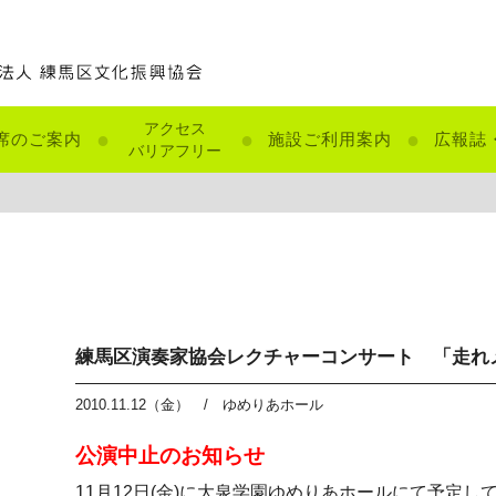
アクセス
●
●
●
席のご案内
施設ご利用案内
広報誌
バリアフリー
練馬区演奏家協会レクチャーコンサート 「走れ
2010.11.12（金）
/
ゆめりあホール
公演中止のお知らせ
11月12日(金)に大泉学園ゆめりあホールにて予定し