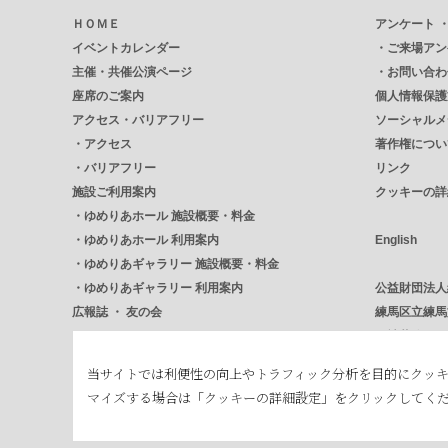
ＨＯＭＥ
アンケート 
イベントカレンダー
・
ご来場アン
主催・共催公演ページ
・
お問い合わ
座席のご案内
個人情報保護
アクセス・バリアフリー
ソーシャルメ
・
アクセス
著作権につい
・
バリアフリー
リンク
施設ご利用案内
クッキーの詳
・
ゆめりあホール 施設概要・料金
・
ゆめりあホール 利用案内
English
・
ゆめりあギャラリー 施設概要・料金
・
ゆめりあギャラリー 利用案内
公益財団法人
広報誌 ・ 友の会
練馬区立練馬
・
Encore アンコール
石神井公園ふる
・
NERICUL ねりかる
練馬区立美術
当サイトでは利便性の向上やトラフィック分析を目的にクッ
・
友の会
練馬区
マイズする場合は「クッキーの詳細設定」をクリックしてく