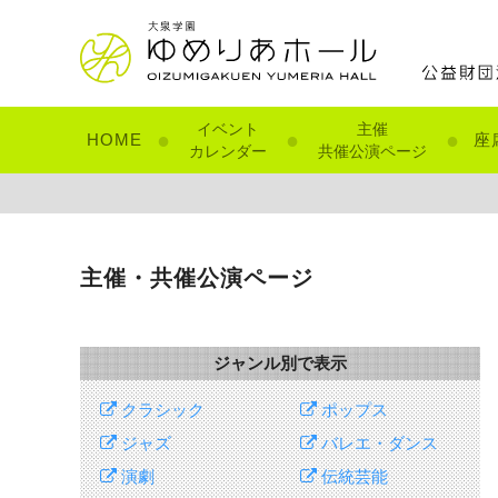
イベント
主催
●
●
●
HOME
座
カレンダー
共催公演ページ
主催・共催公演ページ
ジャンル別で表示
クラシック
ポップス
ジャズ
バレエ・ダンス
演劇
伝統芸能