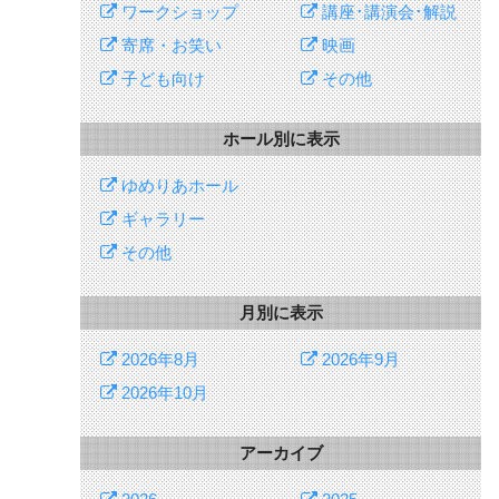
ワークショップ
講座･講演会･解説
寄席・お笑い
映画
子ども向け
その他
ホール別に表示
ゆめりあホール
ギャラリー
その他
月別に表示
2026年8月
2026年9月
2026年10月
アーカイブ