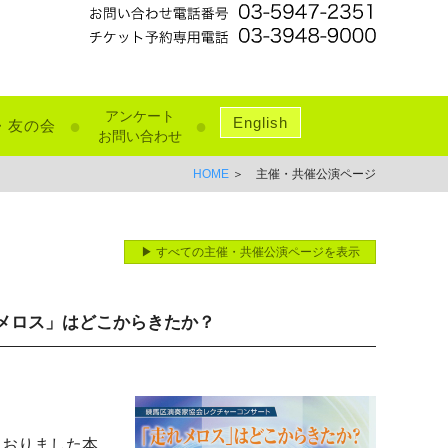
アンケート
English
●
●
・友の会
お問い合わせ
HOME
＞ 主催・共催公演ページ
▶ すべての主催・共催公演ページを表示
メロス」はどこからきたか？
ておりました本