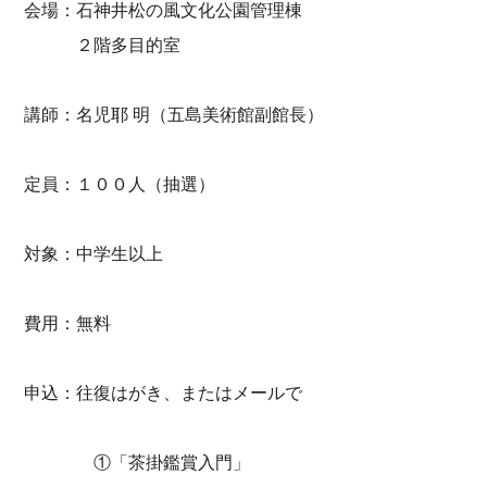
会場：石神井松の風文化公園管理棟
２階多目的室
講師：名児耶 明（五島美術館副館長）
定員：１００人（抽選）
対象：中学生以上
費用：無料
申込：往復はがき、またはメールで
①「茶掛鑑賞入門」