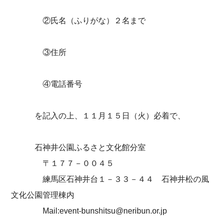
②氏名（ふりがな）２名まで
③住所
④電話番号
を記入の上、１１月１５日（火）必着で、
石神井公園ふるさと文化館分室
〒１７７－００４５
練馬区石神井台１－３３－４４ 石神井松の風
文化公園管理棟内
Mail:event-bunshitsu@neribun.or.jp