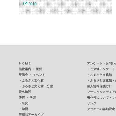
2010
ＨＯＭＥ
アンケート・お問い
施設案内 ・ 概要
・
ご来場アンケート
展示会 ・ イベント
・
ふるさと文化館
・
ふるさと文化館
・
ふるさと文化館・
・
ふるさと文化館・分室
個人情報保護方針
貸出施設
ソーシャルメディア
研究 ・ 学習
著作権について・サ
・
研究
リンク
・
学習
クッキーの詳細設定
所蔵品アーカイブ