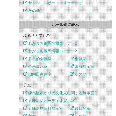
サロンコンサート・オーディオ
その他
ホール別に表示
ふるさと文化館
わがまち練馬情報コーナー1
わがまち練馬情報コーナー2
多目的会議室
会議室
企画展示室
常設展示室
旧内田家住宅
その他
分室
練馬区ゆかりの文化人に関する展示室
五味康祐オーディオ展示室
五味康祐資料展示室
多目的室