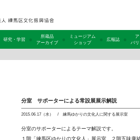
所蔵品
ミュージアム
ア
●
●
●
●
研究・学習
広報誌
アーカイブ
ショップ
バリ
分室 サポーターによる常設展展示解説
2015.06.17（水）
/
練馬ゆかりの文化人に関する展示室
分室のサポーターによるテーマ解説です。
１階「練馬区ゆかりの文化人」展示室、２階五味康