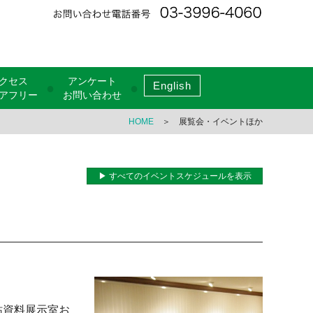
クセス
アンケート
English
●
●
アフリー
お問い合わせ
HOME
＞ 展覧会・イベントほか
▶ すべてのイベントスケジュールを表示
祐資料展示室お