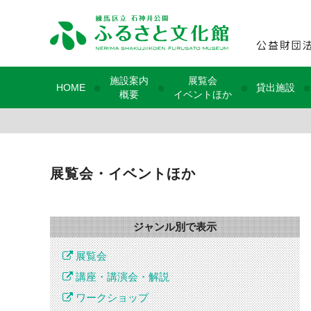
施設案内
展覧会
●
●
●
●
HOME
貸出施設
概要
イベントほか
展覧会・イベントほか
ジャンル別で表示
展覧会
講座・講演会・解説
ワークショップ