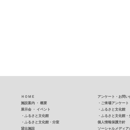
ＨＯＭＥ
アンケート・お問い
施設案内 ・ 概要
・
ご来場アンケート
展示会 ・ イベント
・
ふるさと文化館
・
ふるさと文化館
・
ふるさと文化館・
・
ふるさと文化館・分室
個人情報保護方針
貸出施設
ソーシャルメディア