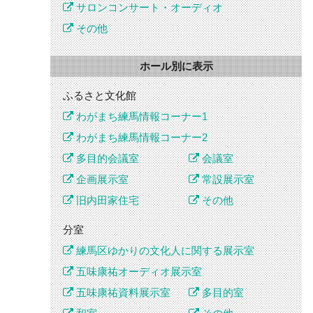
サロンコンサート・オーディオ
その他
ホール別に表示
ふるさと文化館
わがまち練馬情報コーナー1
わがまち練馬情報コーナー2
多目的会議室
会議室
企画展示室
常設展示室
旧内田家住宅
その他
分室
練馬区ゆかりの文化人に関する展示室
五味康祐オーディオ展示室
五味康祐資料展示室
多目的室