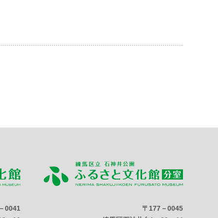
－0041
〒177－0045