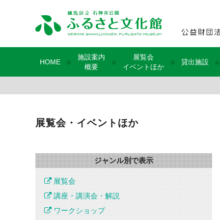
施設案内
展覧会
●
●
●
●
HOME
貸出施設
概要
イベントほか
展覧会・イベントほか
ジャンル別で表示
展覧会
講座・講演会・解説
ワークショップ