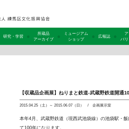
所蔵品
ミュージアム
ア
●
●
●
●
研究・学習
広報誌
アーカイブ
ショップ
バリ
【収蔵品企画展】ねりまと鉄道-武蔵野鉄道開通10
2015.04.25（土）～ 2015.06.07（日）
/
企画展示室
本年4月、武蔵野鉄道（現西武池袋線）の池袋駅・飯
て100年になります。