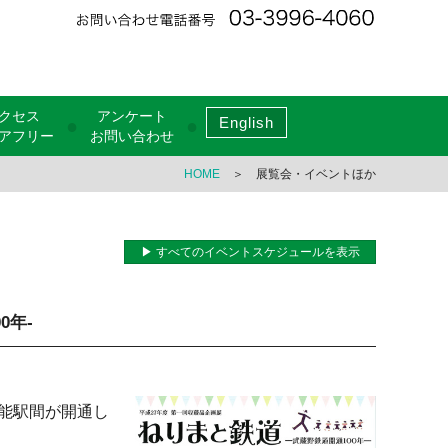
クセス
アンケート
English
●
●
アフリー
お問い合わせ
HOME
＞ 展覧会・イベントほか
▶ すべてのイベントスケジュールを表示
0年-
能駅間が開通し