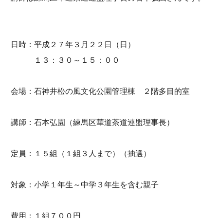
日時：平成２７年３月２２日（日）
１３：３０～１５：００
会場：石神井松の風文化公園管理棟 ２階多目的室
講師：石本弘園（練馬区華道茶道連盟理事長）
定員：１５組（１組３人まで）（抽選）
対象：小学１年生～中学３年生を含む親子
費用：１組７００円