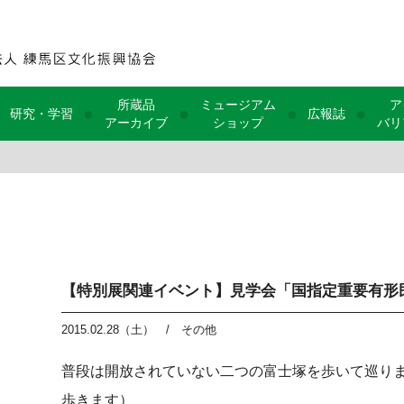
所蔵品
ミュージアム
ア
●
●
●
●
研究・学習
広報誌
アーカイブ
ショップ
バリ
【特別展関連イベント】見学会「国指定重要有形
2015.02.28（土）
/
その他
普段は開放されていない二つの富士塚を歩いて巡りま
歩きます）