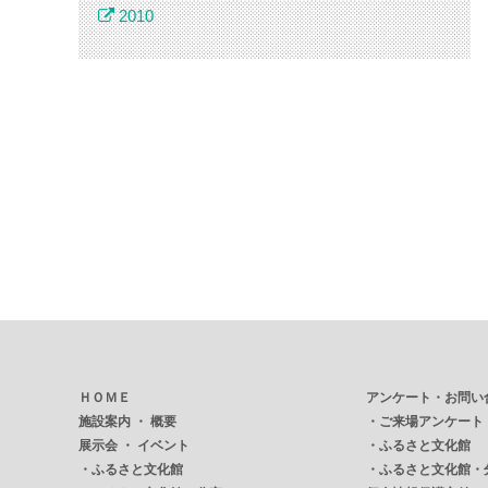
2010
ＨＯＭＥ
アンケート・お問い
施設案内 ・ 概要
・
ご来場アンケート
展示会 ・ イベント
・
ふるさと文化館
・
ふるさと文化館
・
ふるさと文化館・