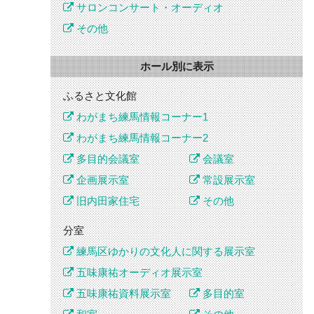
サロンコンサート・オーディオ
その他
ホール別に表示
ふるさと文化館
わがまち練馬情報コーナー1
わがまち練馬情報コーナー2
多目的会議室
会議室
企画展示室
常設展示室
旧内田家住宅
その他
分室
練馬区ゆかりの文化人に関する展示室
五味康祐オーディオ展示室
五味康祐資料展示室
多目的室