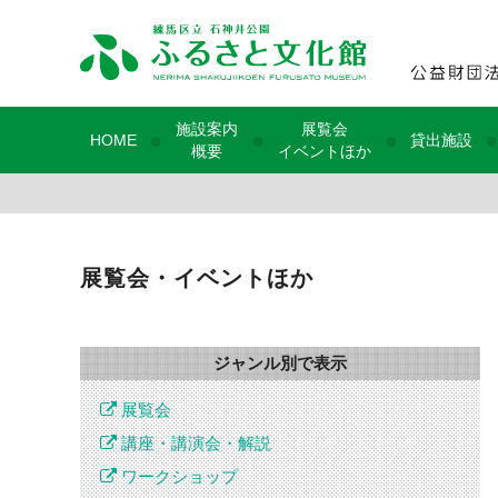
施設案内
展覧会
●
●
●
●
HOME
貸出施設
概要
イベントほか
展覧会・イベントほか
ジャンル別で表示
展覧会
講座・講演会・解説
ワークショップ