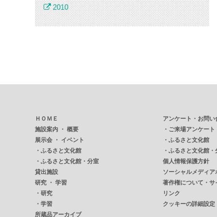
2010
ＨＯＭＥ
アンケート・お問い
施設案内 ・ 概要
・
ご来場アンケート
展示会 ・ イベント
・
ふるさと文化館
・
ふるさと文化館
・
ふるさと文化館・
・
ふるさと文化館・分室
個人情報保護方針
貸出施設
ソーシャルメディア
研究 ・ 学習
著作権について・サ
・
研究
リンク
・
学習
クッキーの詳細設定
所蔵品アーカイブ