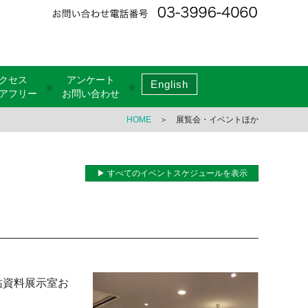
クセス
アンケート
English
●
●
アフリー
お問い合わせ
HOME
＞ 展覧会・イベントほか
▶ すべてのイベントスケジュールを表示
祐資料展示室お