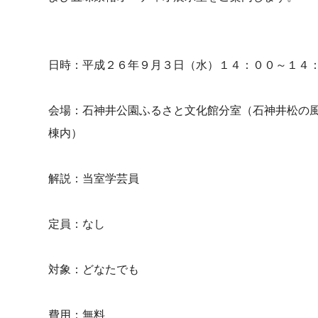
日時：平成２６年９月３日（水）１４：００～１４
会場：石神井公園ふるさと文化館分室（石神井松の
棟内）
解説：当室学芸員
定員：なし
対象：どなたでも
費用：無料