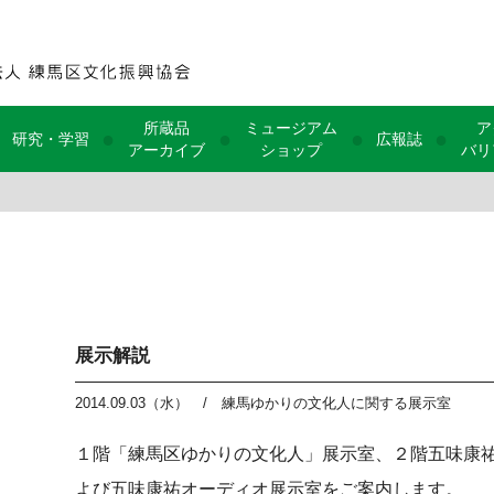
所蔵品
ミュージアム
ア
●
●
●
●
研究・学習
広報誌
アーカイブ
ショップ
バリ
展示解説
2014.09.03（水）
/
練馬ゆかりの文化人に関する展示室
１階「練馬区ゆかりの文化人」展示室、２階五味康
よび五味康祐オーディオ展示室をご案内します。