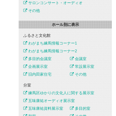
サロンコンサート・オーディオ
その他
ホール別に表示
ふるさと文化館
わがまち練馬情報コーナー1
わがまち練馬情報コーナー2
多目的会議室
会議室
企画展示室
常設展示室
旧内田家住宅
その他
分室
練馬区ゆかりの文化人に関する展示室
五味康祐オーディオ展示室
五味康祐資料展示室
多目的室