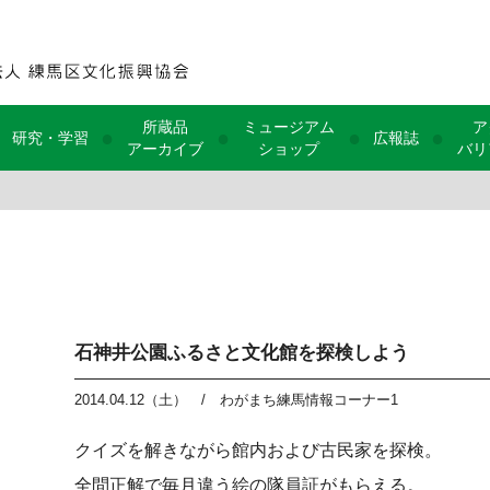
所蔵品
ミュージアム
ア
●
●
●
●
研究・学習
広報誌
アーカイブ
ショップ
バリ
石神井公園ふるさと文化館を探検しよう
2014.04.12（土）
/
わがまち練馬情報コーナー1
クイズを解きながら館内および古民家を探検。
全問正解で毎月違う絵の隊員証がもらえる。