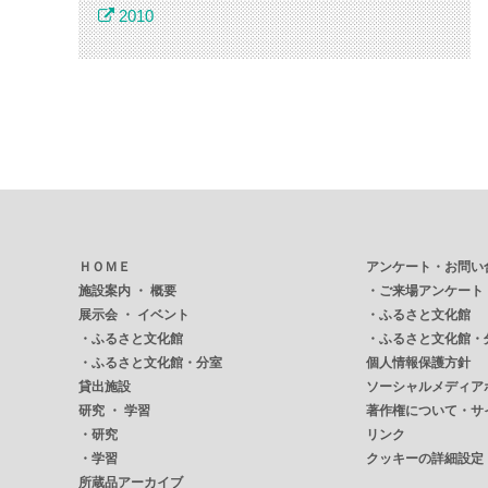
2010
ＨＯＭＥ
アンケート・お問い
施設案内 ・ 概要
・
ご来場アンケート
展示会 ・ イベント
・
ふるさと文化館
・
ふるさと文化館
・
ふるさと文化館・
・
ふるさと文化館・分室
個人情報保護方針
貸出施設
ソーシャルメディア
研究 ・ 学習
著作権について・サ
・
研究
リンク
・
学習
クッキーの詳細設定
所蔵品アーカイブ