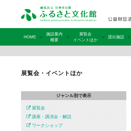
施設案内
展覧会
●
●
●
●
HOME
貸出施設
概要
イベントほか
展覧会・イベントほか
ジャンル別で表示
展覧会
講座・講演会・解説
ワークショップ