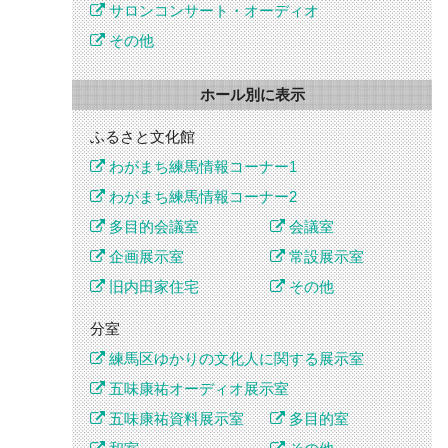
サロンコンサート・オーディオ
その他
ホール別に表示
ふるさと文化館
わがまち練馬情報コーナー1
わがまち練馬情報コーナー2
多目的会議室
会議室
企画展示室
常設展示室
旧内田家住宅
その他
分室
練馬区ゆかりの文化人に関する展示室
五味康祐オーディオ展示室
五味康祐資料展示室
多目的室