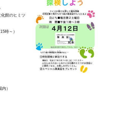
。
化館のヒミツ
15時～）
園内）