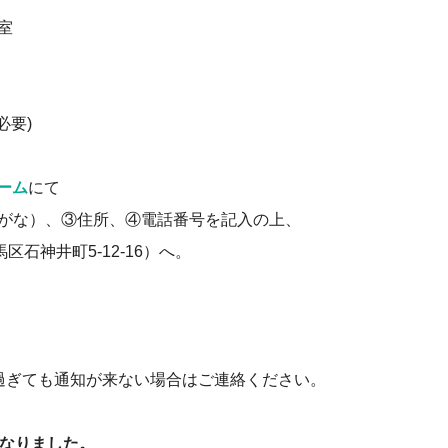
室
必要)
ーム
にて
りがな）、③住所、④電話番号を記入の上、
区石神井町5-12-16）へ。
過ぎても通知が来ない場合はご連絡ください。
になりました。