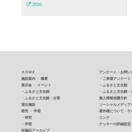
2010
ＨＯＭＥ
アンケート・お問い
施設案内 ・ 概要
・
ご来場アンケート
展示会 ・ イベント
・
ふるさと文化館
・
ふるさと文化館
・
ふるさと文化館・
・
ふるさと文化館・分室
個人情報保護方針
貸出施設
ソーシャルメディア
研究 ・ 学習
著作権について・サ
・
研究
リンク
・
学習
クッキーの詳細設定
所蔵品アーカイブ