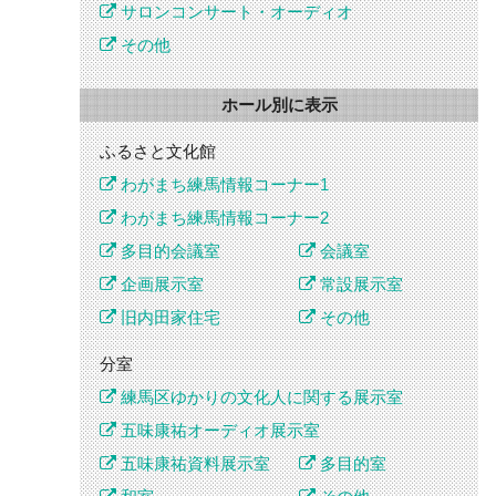
サロンコンサート・オーディオ
その他
ホール別に表示
ふるさと文化館
わがまち練馬情報コーナー1
わがまち練馬情報コーナー2
多目的会議室
会議室
企画展示室
常設展示室
旧内田家住宅
その他
分室
練馬区ゆかりの文化人に関する展示室
五味康祐オーディオ展示室
五味康祐資料展示室
多目的室