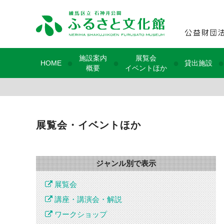
施設案内
展覧会
●
●
●
●
HOME
貸出施設
概要
イベントほか
展覧会・イベントほか
ジャンル別で表示
展覧会
講座・講演会・解説
ワークショップ