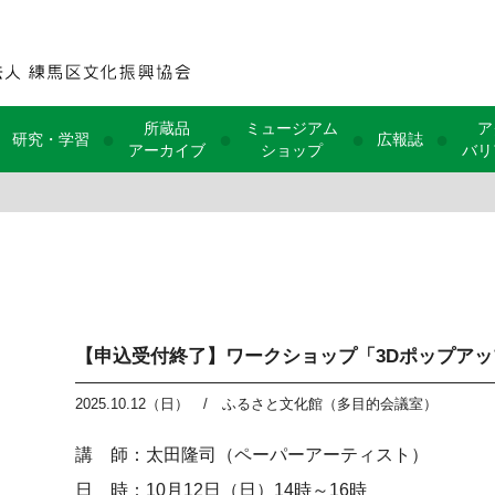
所蔵品
ミュージアム
ア
●
●
●
●
研究・学習
広報誌
アーカイブ
ショップ
バリ
【申込受付終了】ワークショップ「3Dポップア
2025.10.12（日）
/
ふるさと文化館（多目的会議室）
講 師：太田隆司（ペーパーアーティスト）
日 時：10月12日（日）14時～16時