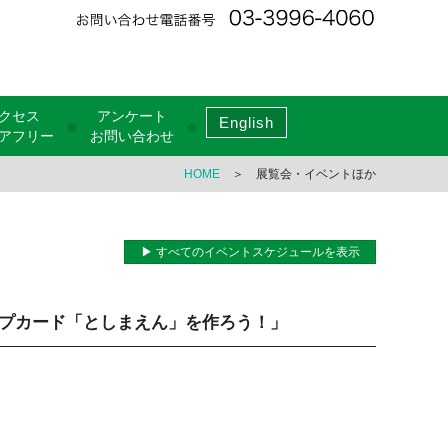
クセス
アンケート
English
●
●
アフリー
お問い合わせ
HOME
＞ 展覧会・イベントほか
▶ すべてのイベントスケジュールを表示
ップカード「としまえん」を作ろう！」