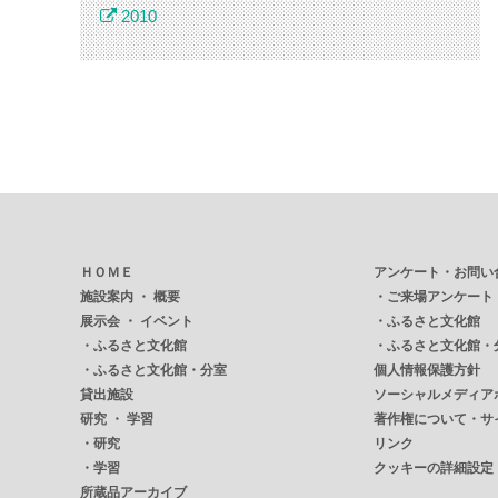
2010
ＨＯＭＥ
アンケート・お問い
施設案内 ・ 概要
・
ご来場アンケート
展示会 ・ イベント
・
ふるさと文化館
・
ふるさと文化館
・
ふるさと文化館・
・
ふるさと文化館・分室
個人情報保護方針
貸出施設
ソーシャルメディア
研究 ・ 学習
著作権について・サ
・
研究
リンク
・
学習
クッキーの詳細設定
所蔵品アーカイブ