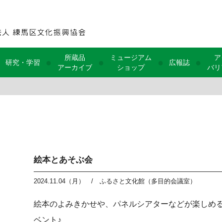
所蔵品
ミュージアム
ア
●
●
●
●
研究・学習
広報誌
アーカイブ
ショップ
バリ
絵本とあそぶ会
2024.11.04（月）
/
ふるさと文化館（多目的会議室）
絵本のよみきかせや、パネルシアターなどが楽しめ
ベント♪