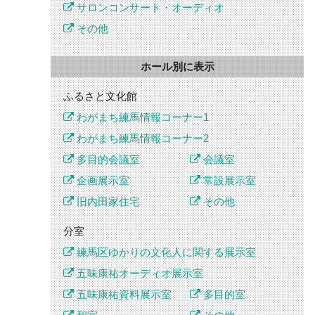
サロンコンサート・オーディオ
その他
ホール別に表示
ふるさと文化館
わがまち練馬情報コーナー1
わがまち練馬情報コーナー2
多目的会議室
会議室
企画展示室
常設展示室
旧内田家住宅
その他
分室
練馬区ゆかりの文化人に関する展示室
五味康祐オーディオ展示室
五味康祐資料展示室
多目的室