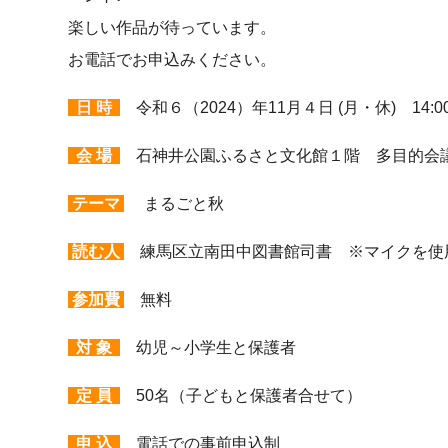
楽しい作品が待っています。
お電話でお申込みください。
日 時
令和６（2024）年11月４日 (月・休) 14:00
会 場
石神井公園ふるさと文化館１階 多目的会
テーマ
まるごと秋
読む人
練馬区立南田中図書館司書 ※マイクを使
参加費
無料
対 象
幼児～小学生と保護者
定 員
50名（子どもと保護者合せて）
申 込
電話での事前申込制