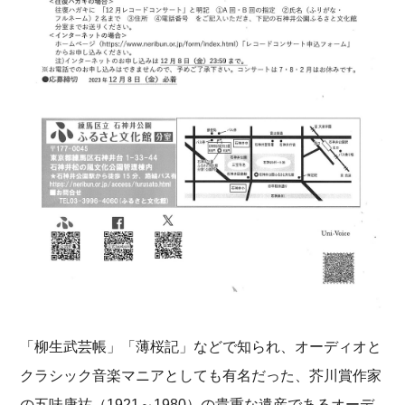
「柳生武芸帳」「薄桜記」などで知られ、オーディオと
クラシック音楽マニアとしても有名だった、芥川賞作家
の五味康祐（1921～1980）の貴重な遺産であるオーデ