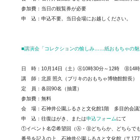
参加費：当日の観覧券が必要
申 込：申込不要。当日会場にお越しください。
■講演会「コレクションの愉しみ……紙おもちゃの魅
日 時：10月14日（土）Ⓐ10時30分～12時 Ⓑ14時
講 師：北原 照久（ブリキのおもちゃ博物館館長）
定 員：各回90名（抽選）
参加費：無料
会 場：石神井公園ふるさと文化館1階 多目的会議
申 込：往復はがき、または
申込フォーム
にて
①イベント名②希望回（Ⓐ・Ⓑどちらか、どちらで
番号を記入の上、石神井公園ふるさと文化館（〒177-0