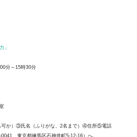
力」
00分～15時30分
室
も可か）③氏名（ふりがな、2名まで）④住所⑤電話
041 東京都練馬区石神井町5-12-16）へ。