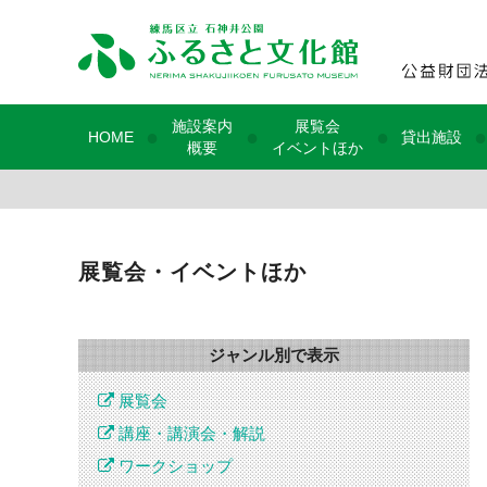
施設案内
展覧会
●
●
●
●
HOME
貸出施設
概要
イベントほか
展覧会・イベントほか
ジャンル別で表示
展覧会
講座・講演会・解説
ワークショップ