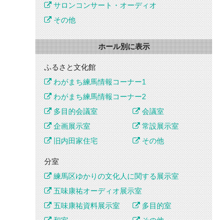
サロンコンサート・オーディオ
その他
ホール別に表示
ふるさと文化館
わがまち練馬情報コーナー1
わがまち練馬情報コーナー2
多目的会議室
会議室
企画展示室
常設展示室
旧内田家住宅
その他
分室
練馬区ゆかりの文化人に関する展示室
五味康祐オーディオ展示室
五味康祐資料展示室
多目的室