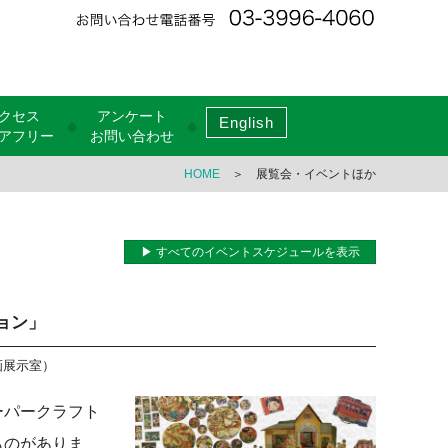
クセス
アンケート
English
●
●
アフリー
お問い合わせ
HOME
＞ 展覧会・イベントほか
▶ すべてのイベントスケジュールを表示
ョン」
画展示室）
ーパークラフト
ものがありま