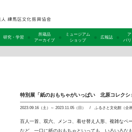
所蔵品
ミュージアム
ア
●
●
●
●
研究・学習
広報誌
アーカイブ
ショップ
バリ
特別展「紙のおもちゃがいっぱい 北原コレクシ
2023.09.16（土）～ 2023.11.05（日）
/
ふるさと文化館（企
百人一首、双六、メンコ、着せ替え人形、複雑なペ
など、一口に紙のおもちゃといっても、いろいろな