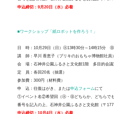
申込締切：9月20日（水）必着
■ワークショップ「紙ロボットを作ろう！」
日 時：10月29日（日）Ⓐ13時30分～14時15分 Ⓑ
講 師：早川 香恵子（ブリキのおもちゃ博物館社員
会 場：石神井公園ふるさと文化館1階 多目的会議
定 員：各回20名（抽選）
参加費：300円（材料費）
申 込：往復はがき、または
申込フォーム
にて
①イベント名②希望回（Ⓐ・Ⓑどちらか、どちらで
番号を記入の上、石神井公園ふるさと文化館（〒177-0
申込締切：10月4日（水）必着