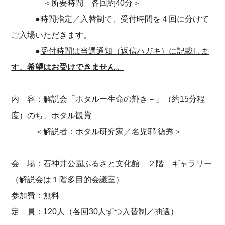
＜所要時間 各回約40分＞
●時間指定／入替制で、受付時間を４回に分けて
ご入場いただきます。
●
受付時間は当選通知（返信ハガキ）に記載しま
す。
希望はお受けできません。
内 容：解説会「ホタルー生命の輝き－」（約15分程
度）のち、ホタル観賞
＜解説者：ホタル研究家／名児耶 徳秀＞
会 場：石神井公園ふるさと文化館 ２階 ギャラリー
（解説会は１階多目的会議室）
参加費：無料
定 員：120人（各回30人ずつ入替制／抽選）