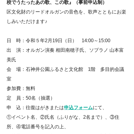
校でうたったあの歌、この歌』（事前申込制）
区文化財のリードオルガンの音色を、歌声とともにお楽
しみいただけます♪
日 時：令和５年2月19日（日） 14:00～15:00
出 演：オルガン演奏 相田南穂子氏、ソプラノ 山本富
美氏
会 場：石神井公園ふるさと文化館 1階 多目的会議
室
参加費：無料
定 員：50名（抽選）
申 込：往復はがきまたは
申込フォーム
にて、
①イベント名、②氏名（ふりがな、2名まで）、③住
所、④電話番号を記入の上、