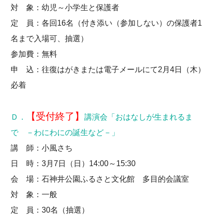
対 象：幼児～小学生と保護者
定 員：各回16名（付き添い（参加しない）の保護者1
名まで入場可、抽選）
参加費：無料
申 込：往復はがきまたは電子メールにて2月4日（木）
必着
【受付終了】
Ｄ．
講演会「おはなしが生まれるま
で －わにわにの誕生など－」
講 師：小風さち
日 時：3月7日（日）14:00～15:30
会 場：石神井公園ふるさと文化館 多目的会議室
対 象：一般
定 員：30名（抽選）