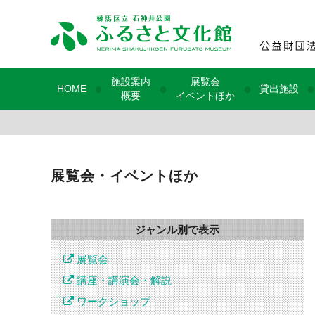
施設案内
展覧会
●
●
●
●
HOME
貸出施設
概要
イベントほか
展覧会・イベントほか
ジャンル別で表示
展覧会
講座・講演会・解説
ワークショップ