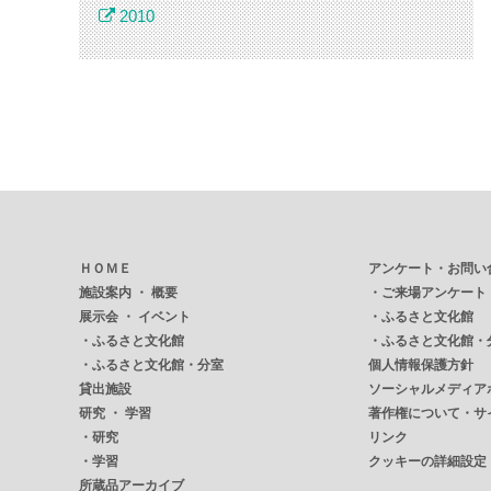
2010
ＨＯＭＥ
アンケート・お問い
施設案内 ・ 概要
・
ご来場アンケート
展示会 ・ イベント
・
ふるさと文化館
・
ふるさと文化館
・
ふるさと文化館・
・
ふるさと文化館・分室
個人情報保護方針
貸出施設
ソーシャルメディア
研究 ・ 学習
著作権について・サ
・
研究
リンク
・
学習
クッキーの詳細設定
所蔵品アーカイブ