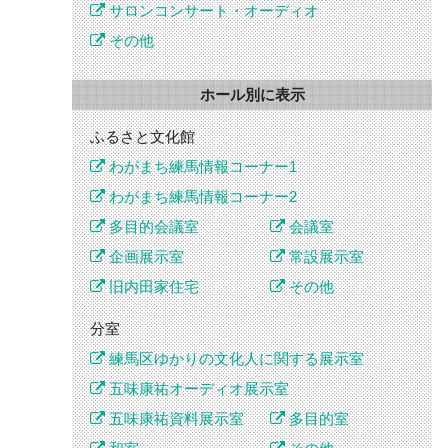
サロンコンサート・オーディオ
その他
ホール別に表示
ふるさと文化館
わがまち練馬情報コーナー1
わがまち練馬情報コーナー2
多目的会議室
会議室
企画展示室
常設展示室
旧内田家住宅
その他
分室
練馬区ゆかりの文化人に関する展示室
五味康祐オーディオ展示室
五味康祐資料展示室
多目的室