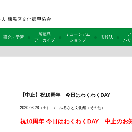
所蔵品
ミュージアム
ア
●
●
●
●
研究・学習
広報誌
アーカイブ
ショップ
バリ
【中止】祝10周年 今日はわくわくDAY
2020.03.28（土）
/
ふるさと文化館（その他）
祝10周年 今日はわくわくDAY 中止のお