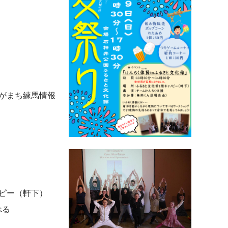
がまち練馬情報
ー（軒下）
る