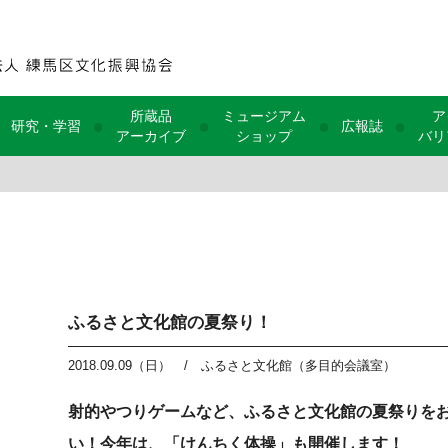
所蔵品
ミュージアム
ア
●
●
●
●
研究・学習
広報誌
アーカイブ
ショップ
バリ
ふるさと文化館の夏祭り！
2018.09.09（日）
/
ふるさと文化館（多目的会議室）
射的やつりゲームなど、ふるさと文化館の夏祭りを
い！今年は、「けんちく体操」も開催します！