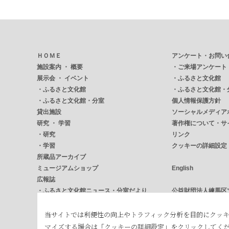
ＨＯＭＥ
アンケート・お問い
施設案内 ・ 概要
・
ご来場アンケート
展示会 ・ イベント
・
ふるさと文化館
・
ふるさと文化館
・
ふるさと文化館・
・
ふるさと文化館・分室
個人情報保護方針
貸出施設
ソーシャルメディア
研究 ・ 学習
著作権について・サ
・
研究
リンク
・
学習
クッキーの詳細設定
所蔵品アーカイブ
ミュージアムショップ
English
広報誌
・
ふるさと文化館ニュース・分室だより
公益財団法人練馬区
・
NERICUL ねりかる
練馬区立練馬文化セ
アクセス・バリアフリー
練馬区立大泉学園ゆ
当サイトでは利便性の向上やトラフィック分析を目的にクッ
・
アクセス
練馬区立美術館
マイズする場合は「クッキーの詳細設定」をクリックしてく