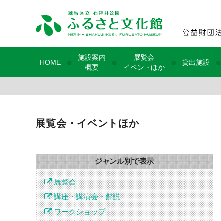
施設案内
展覧会
●
●
●
●
HOME
貸出施設
概要
イベントほか
展覧会・イベントほか
ジャンル別で表示
展覧会
講座・講演会・解説
ワークショップ