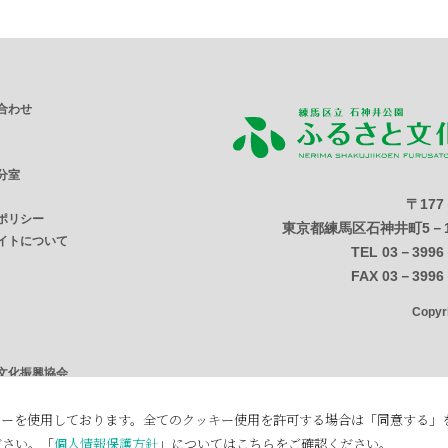
合わせ
分室
〒177
ポリシー
東京都練馬区石神井町5－1
イトについて
TEL 03－3996
FAX 03－3996
Copy
文化振興協会
ンター
めりあホール
キーを使用しております。全てのクッキー使用を許可する場合は「同意する」
ださい。「
個人情報保護方針
」についてはこちらをご確認ください。