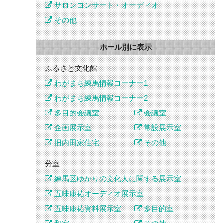
サロンコンサート・オーディオ
その他
ホール別に表示
ふるさと文化館
わがまち練馬情報コーナー1
わがまち練馬情報コーナー2
多目的会議室
会議室
企画展示室
常設展示室
旧内田家住宅
その他
分室
練馬区ゆかりの文化人に関する展示室
五味康祐オーディオ展示室
五味康祐資料展示室
多目的室