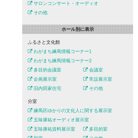
サロンコンサート・オーディオ
その他
ホール別に表示
ふるさと文化館
わがまち練馬情報コーナー1
わがまち練馬情報コーナー2
多目的会議室
会議室
企画展示室
常設展示室
旧内田家住宅
その他
分室
練馬区ゆかりの文化人に関する展示室
五味康祐オーディオ展示室
五味康祐資料展示室
多目的室