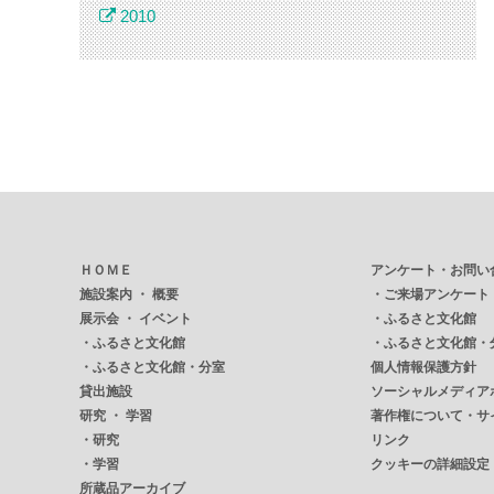
2010
ＨＯＭＥ
アンケート・お問い
施設案内 ・ 概要
・
ご来場アンケート
展示会 ・ イベント
・
ふるさと文化館
・
ふるさと文化館
・
ふるさと文化館・
・
ふるさと文化館・分室
個人情報保護方針
貸出施設
ソーシャルメディア
研究 ・ 学習
著作権について・サ
・
研究
リンク
・
学習
クッキーの詳細設定
所蔵品アーカイブ