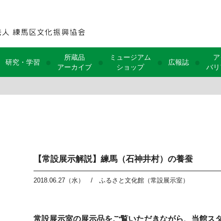
所蔵品
ミュージアム
ア
●
●
●
●
研究・学習
広報誌
アーカイブ
ショップ
バリ
【常設展示解説】練馬（石神井村）の養蚕
2018.06.27（水）
/
ふるさと文化館（常設展示室）
常設展示室の展示品をご覧いただきながら、当館ス