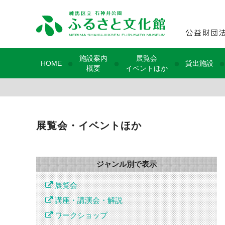
施設案内
展覧会
●
●
●
●
HOME
貸出施設
概要
イベントほか
展覧会・イベントほか
ジャンル別で表示
展覧会
講座・講演会・解説
ワークショップ