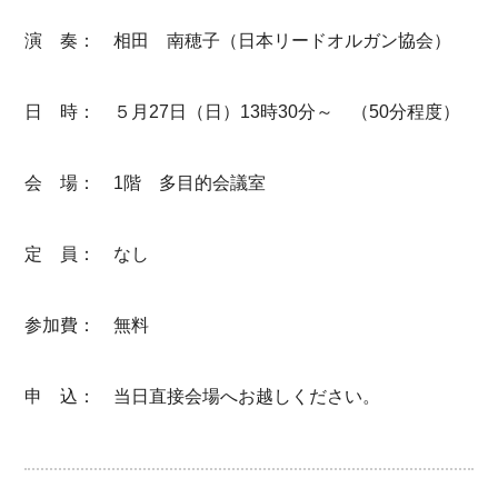
演 奏： 相田 南穂子（日本リードオルガン協会）
日 時： ５月27日（日）13時30分～ （50分程度）
会 場： 1階 多目的会議室
定 員： なし
参加費： 無料
申 込： 当日直接会場へお越しください。