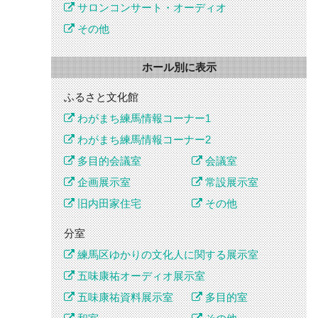
サロンコンサート・オーディオ
その他
ホール別に表示
ふるさと文化館
わがまち練馬情報コーナー1
わがまち練馬情報コーナー2
多目的会議室
会議室
企画展示室
常設展示室
旧内田家住宅
その他
分室
練馬区ゆかりの文化人に関する展示室
五味康祐オーディオ展示室
五味康祐資料展示室
多目的室