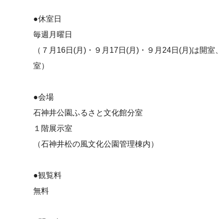
●休室日
毎週月曜日
（７月16日(月)・９月17日(月)・９月24日(月)は開室
室）
●会場
石神井公園ふるさと文化館分室
１階展示室
（石神井松の風文化公園管理棟内）
●観覧料
無料