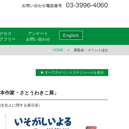
クセス
アンケート
English
●
●
アフリー
お問い合わせ
HOME
＞ 展覧会・イベントほか
▶ すべてのイベントスケジュールを表示
絵本作家・さとうわきこ展」
の文化人に関する展示室）