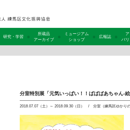
所蔵品
ミュージアム
ア
●
●
●
●
研究・学習
広報誌
アーカイブ
ショップ
バリ
分室特別展「元気いっぱい！！ばばばあちゃん‐
2018.07.07（土）～ 2018.09.30（日）
/
分室（練馬区ゆかり