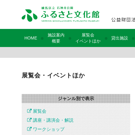
施設案内
展覧会
●
●
●
●
HOME
貸出施設
概要
イベントほか
展覧会・イベントほか
ジャンル別で表示
展覧会
講座・講演会・解説
ワークショップ