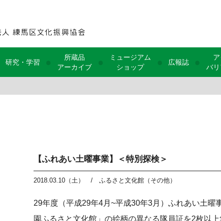
所蔵品
ミュージアム
ア
●
●
●
●
研究・学習
広報誌
アーカイブ
ショップ
バリ
【ふれあい土曜事業】＜特別探検＞
2018.03.10（土）
/
ふるさと文化館（その他）
29年度（平成29年4月~平成30年3月）ふれあい土
園ふるさと文化館」の絵柄の異なる隊員証を2枚以上