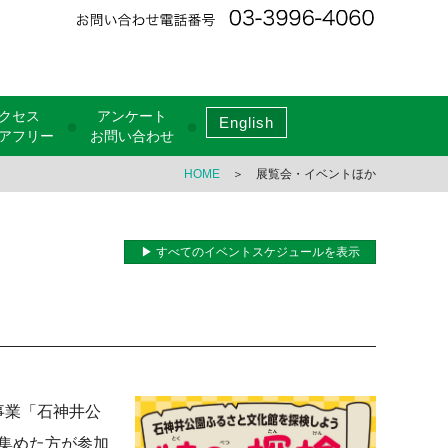
クセス
アンケート
English
●
●
アフリー
お問い合わせ
HOME
＞ 展覧会・イベントほか
▶ すべてのイベントスケジュールを表示
曜事業「石神井公
集めた方が参加