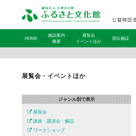
施設案内
展覧会
●
●
●
●
HOME
貸出施設
概要
イベントほか
展覧会・イベントほか
ジャンル別で表示
展覧会
講座・講演会・解説
ワークショップ