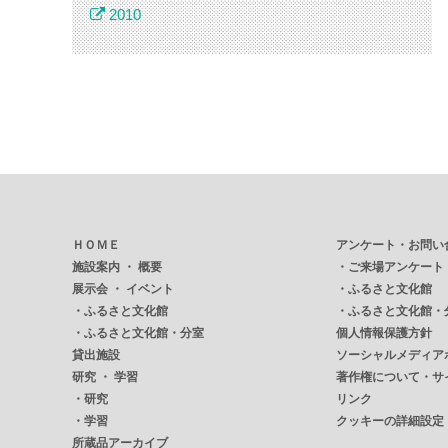
2010
ＨＯＭＥ
アンケート・お問い
施設案内 ・ 概要
・
ご来場アンケート
展示会 ・ イベント
・
ふるさと文化館
・
ふるさと文化館
・
ふるさと文化館・
・
ふるさと文化館・分室
個人情報保護方針
貸出施設
ソーシャルメディア
研究 ・ 学習
著作権について・サ
・
研究
リンク
・
学習
クッキーの詳細設定
所蔵品アーカイブ