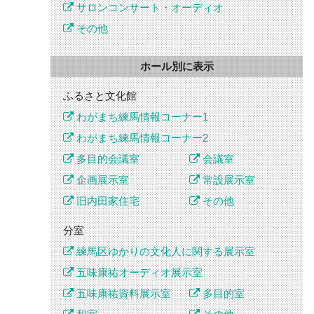
サロンコンサート・オーディオ
その他
ホール別に表示
ふるさと文化館
わがまち練馬情報コーナー1
わがまち練馬情報コーナー2
多目的会議室
会議室
企画展示室
常設展示室
旧内田家住宅
その他
分室
練馬区ゆかりの文化人に関する展示室
五味康祐オーディオ展示室
五味康祐資料展示室
多目的室