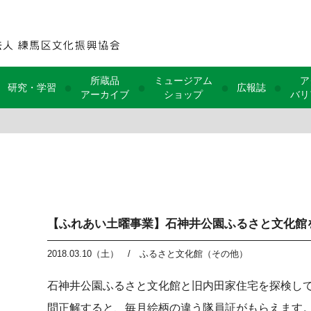
所蔵品
ミュージアム
ア
●
●
●
●
研究・学習
広報誌
アーカイブ
ショップ
バリ
【ふれあい土曜事業】石神井公園ふるさと文化館
2018.03.10（土）
/
ふるさと文化館（その他）
石神井公園ふるさと文化館と旧内田家住宅を探検し
問正解すると、毎月絵柄の違う隊員証がもらえます