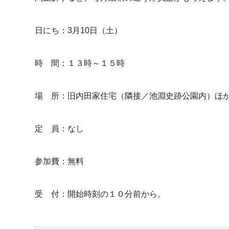
日にち：3月10日（土）
時 間：１３時～１５時
場 所：旧内田家住宅（隣接／池淵史跡公園内）ほ
定 員：なし
参加費：無料
受 付：開始時刻の１０分前から。