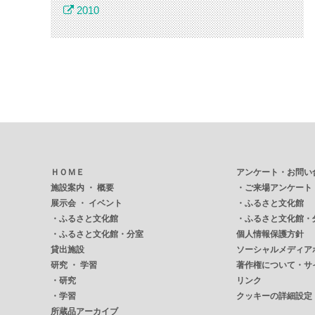
2010
ＨＯＭＥ
アンケート・お問い
施設案内 ・ 概要
・
ご来場アンケート
展示会 ・ イベント
・
ふるさと文化館
・
ふるさと文化館
・
ふるさと文化館・
・
ふるさと文化館・分室
個人情報保護方針
貸出施設
ソーシャルメディア
研究 ・ 学習
著作権について・サ
・
研究
リンク
・
学習
クッキーの詳細設定
所蔵品アーカイブ