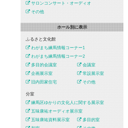
サロンコンサート・オーディオ
その他
ホール別に表示
ふるさと文化館
わがまち練馬情報コーナー1
わがまち練馬情報コーナー2
多目的会議室
会議室
企画展示室
常設展示室
旧内田家住宅
その他
分室
練馬区ゆかりの文化人に関する展示室
五味康祐オーディオ展示室
五味康祐資料展示室
多目的室