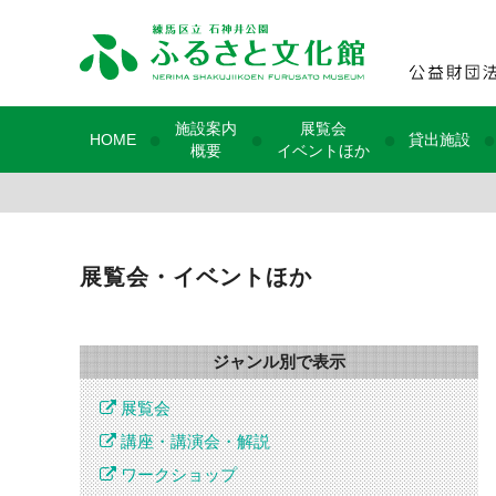
施設案内
展覧会
●
●
●
●
HOME
貸出施設
概要
イベントほか
展覧会・イベントほか
ジャンル別で表示
展覧会
講座・講演会・解説
ワークショップ