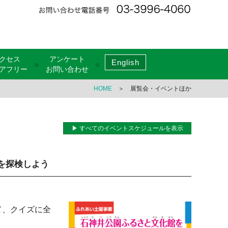
クセス
アンケート
English
●
●
アフリー
お問い合わせ
HOME
＞ 展覧会・イベントほか
▶ すべてのイベントスケジュールを表示
を探検しよう
て、クイズに全
。