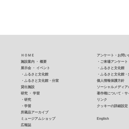
ＨＯＭＥ
アンケート・お問い
施設案内 ・ 概要
・
ご来場アンケート
展示会 ・ イベント
・
ふるさと文化館
・
ふるさと文化館
・
ふるさと文化館・
・
ふるさと文化館・分室
個人情報保護方針
貸出施設
ソーシャルメディア
研究 ・ 学習
著作権について・サ
・
研究
リンク
・
学習
クッキーの詳細設定
所蔵品アーカイブ
ミュージアムショップ
English
広報誌