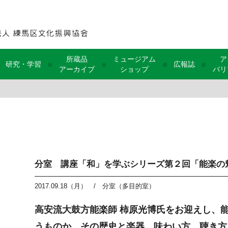
所蔵品
ミュージアム
ア
●
●
●
●
研究・学習
広報誌
アーカイブ
ショップ
バリ
分室 講座「和」を学ぶシリーズ第２回「能楽の
2017.09.18（月）
/
分室（多目的室）
高安流大鼓方能楽師 柿原光博氏をお迎えし、
うものか、その歴史と楽器、味わい方、聴き方