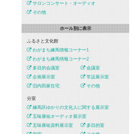
サロンコンサート・オーディオ
その他
ホール別に表示
ふるさと文化館
わがまち練馬情報コーナー1
わがまち練馬情報コーナー2
多目的会議室
会議室
企画展示室
常設展示室
旧内田家住宅
その他
分室
練馬区ゆかりの文化人に関する展示室
五味康祐オーディオ展示室
五味康祐資料展示室
多目的室