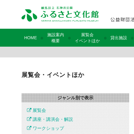
施設案内
展覧会
●
●
●
●
HOME
貸出施設
概要
イベントほか
展覧会・イベントほか
ジャンル別で表示
展覧会
講座・講演会・解説
ワークショップ