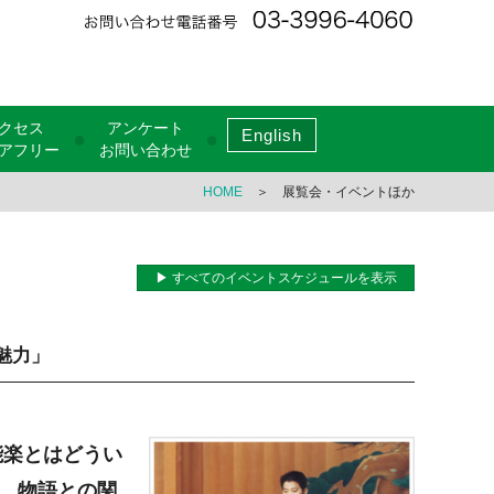
クセス
アンケート
English
●
●
アフリー
お問い合わせ
HOME
＞ 展覧会・イベントほか
▶ すべてのイベントスケジュールを表示
魅力」
能楽とはどうい
、物語との関