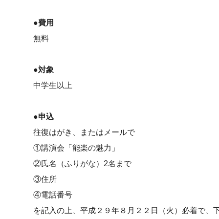
●費用
無料
●対象
中学生以上
●申込
往復はがき、またはメールで
①講演会「能楽の魅力」
②氏名（ふりがな）2名まで
③住所
④電話番号
を記入の上、平成２９年８月２２日（火）必着で、