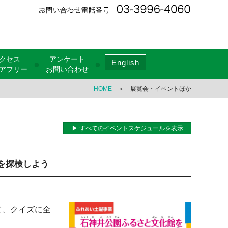
クセス
アンケート
English
●
●
アフリー
お問い合わせ
HOME
＞ 展覧会・イベントほか
▶ すべてのイベントスケジュールを表示
を探検しよう
て、クイズに全
。