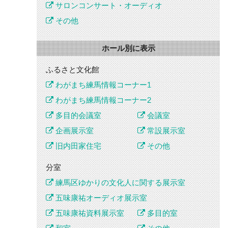
サロンコンサート・オーディオ
その他
ホール別に表示
ふるさと文化館
わがまち練馬情報コーナー1
わがまち練馬情報コーナー2
多目的会議室
会議室
企画展示室
常設展示室
旧内田家住宅
その他
分室
練馬区ゆかりの文化人に関する展示室
五味康祐オーディオ展示室
五味康祐資料展示室
多目的室