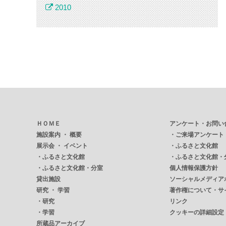
2010
ＨＯＭＥ
アンケート・お問い
施設案内 ・ 概要
・
ご来場アンケート
展示会 ・ イベント
・
ふるさと文化館
・
ふるさと文化館
・
ふるさと文化館・
・
ふるさと文化館・分室
個人情報保護方針
貸出施設
ソーシャルメディア
研究 ・ 学習
著作権について・サ
・
研究
リンク
・
学習
クッキーの詳細設定
所蔵品アーカイブ