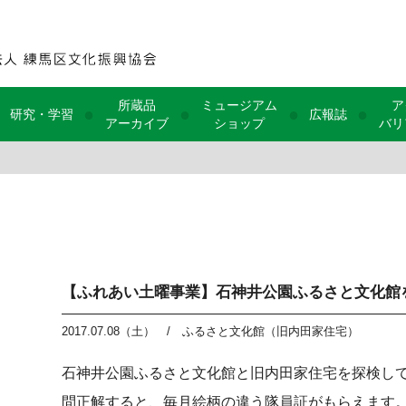
所蔵品
ミュージアム
ア
●
●
●
●
研究・学習
広報誌
アーカイブ
ショップ
バリ
【ふれあい土曜事業】石神井公園ふるさと文化館
2017.07.08（土）
/
ふるさと文化館（旧内田家住宅）
石神井公園ふるさと文化館と旧内田家住宅を探検し
問正解すると、毎月絵柄の違う隊員証がもらえます