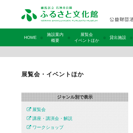
施設案内
展覧会
●
●
●
●
HOME
貸出施設
概要
イベントほか
展覧会・イベントほか
ジャンル別で表示
展覧会
講座・講演会・解説
ワークショップ