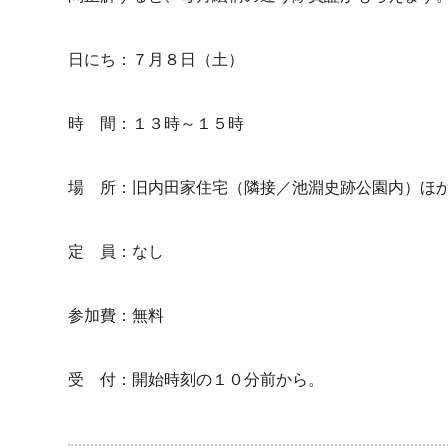
日にち：７月８日（土）
時 間：１３時～１５時
場 所：旧内田家住宅（隣接／池淵史跡公園内）ほ
定 員：なし
参加費：無料
受 付：開始時刻の１０分前から。