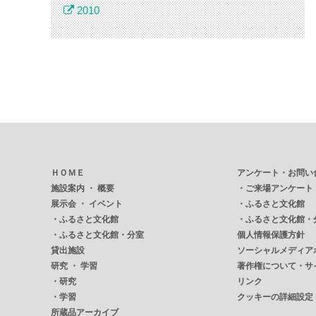
2010
ＨＯＭＥ
アンケート・お問い
施設案内 ・ 概要
・
ご来場アンケート
展示会 ・ イベント
・
ふるさと文化館
・
ふるさと文化館
・
ふるさと文化館・
・
ふるさと文化館・分室
個人情報保護方針
貸出施設
ソーシャルメディア
研究 ・ 学習
著作権について・サ
・
研究
リンク
・
学習
クッキーの詳細設定
所蔵品アーカイブ