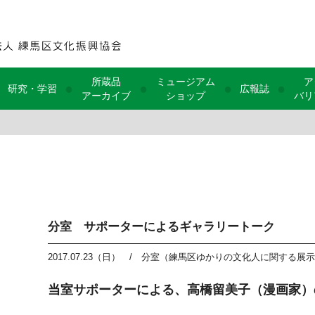
所蔵品
ミュージアム
ア
●
●
●
●
研究・学習
広報誌
アーカイブ
ショップ
バリ
分室 サポーターによるギャラリートーク
2017.07.23（日）
/
分室（練馬区ゆかりの文化人に関する展示
当室サポーターによる、高橋留美子（漫画家）