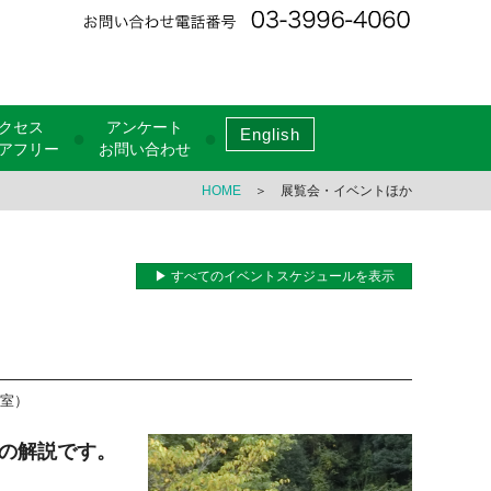
クセス
アンケート
English
●
●
アフリー
お問い合わせ
HOME
＞ 展覧会・イベントほか
▶ すべてのイベントスケジュールを表示
室）
の解説です。