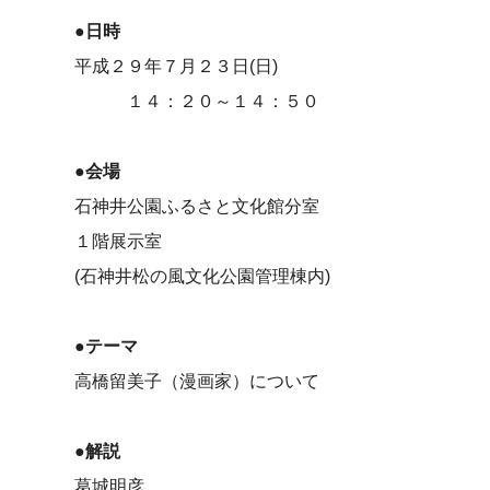
●日時
平成２９年７月２３日(日)
１４：２０～１４：５０
●会場
石神井公園ふるさと文化館分室
１階展示室
(石神井松の風文化公園管理棟内)
●テーマ
高橋留美子（漫画家）について
●解説
葛城明彦