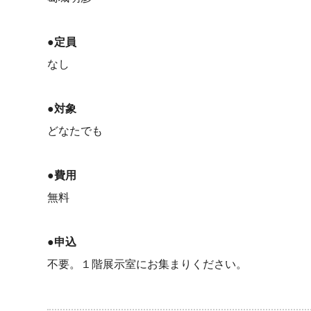
●定員
なし
●対象
どなたでも
●費用
無料
●申込
不要。１階展示室にお集まりください。