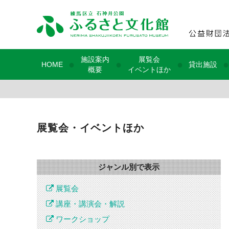
施設案内
展覧会
●
●
●
●
HOME
貸出施設
概要
イベントほか
展覧会・イベントほか
ジャンル別で表示
展覧会
講座・講演会・解説
ワークショップ