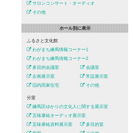
サロンコンサート・オーディオ
その他
ホール別に表示
ふるさと文化館
わがまち練馬情報コーナー1
わがまち練馬情報コーナー2
多目的会議室
会議室
企画展示室
常設展示室
旧内田家住宅
その他
分室
練馬区ゆかりの文化人に関する展示室
五味康祐オーディオ展示室
五味康祐資料展示室
多目的室