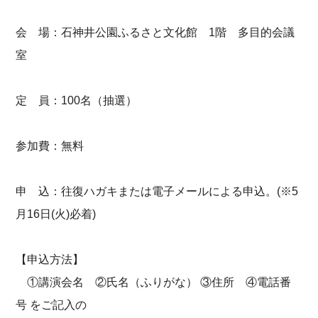
会 場：石神井公園ふるさと文化館 1階 多目的会議
室
定 員：100名（抽選）
参加費：無料
申 込：往復ハガキまたは電子メールによる申込。(※5
月16日(火)必着)
【申込方法】
①講演会名 ②氏名（ふりがな） ③住所 ④電話番
号 をご記入の