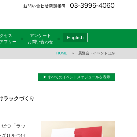
クセス
アンケート
English
●
●
アフリー
お問い合わせ
HOME
＞ 展覧会・イベントほか
▶ すべてのイベントスケジュールを表示
けラックづくり
くだつ「ラッ
かざりをつけ