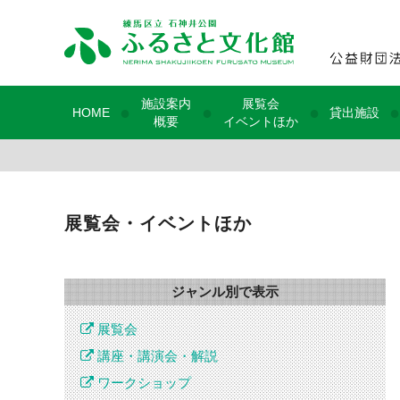
施設案内
展覧会
●
●
●
●
HOME
貸出施設
概要
イベントほか
展覧会・イベントほか
ジャンル別で表示
展覧会
講座・講演会・解説
ワークショップ