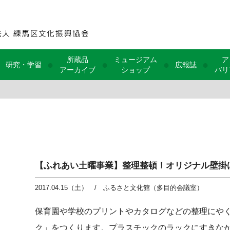
所蔵品
ミュージアム
ア
●
●
●
●
研究・学習
広報誌
アーカイブ
ショップ
バリ
【ふれあい土曜事業】整理整頓！オリジナル壁掛
2017.04.15（土）
/
ふるさと文化館（多目的会議室）
保育園や学校のプリントやカタログなどの整理にや
ク」をつくります。プラスチックのラックにすきな