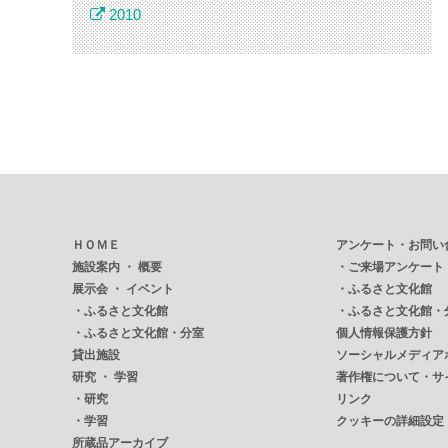
2010
ＨＯＭＥ
アンケート・お問い
施設案内 ・ 概要
・
ご来場アンケート
展示会 ・ イベント
・
ふるさと文化館
・
ふるさと文化館
・
ふるさと文化館・
・
ふるさと文化館・分室
個人情報保護方針
貸出施設
ソーシャルメディア
研究 ・ 学習
著作権について・サ
・
研究
リンク
・
学習
クッキーの詳細設定
所蔵品アーカイブ