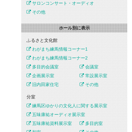
サロンコンサート・オーディオ
その他
ホール別に表示
ふるさと文化館
わがまち練馬情報コーナー1
わがまち練馬情報コーナー2
多目的会議室
会議室
企画展示室
常設展示室
旧内田家住宅
その他
分室
練馬区ゆかりの文化人に関する展示室
五味康祐オーディオ展示室
五味康祐資料展示室
多目的室