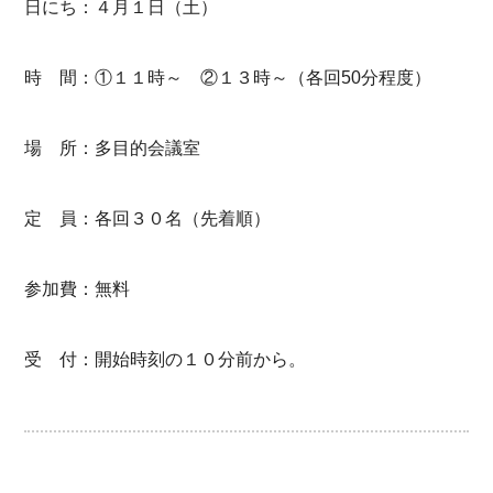
日にち：４月１日（土）
時 間：①１１時～ ②１３時～（各回50分程度）
場 所：多目的会議室
定 員：各回３０名（先着順）
参加費：無料
受 付：開始時刻の１０分前から。