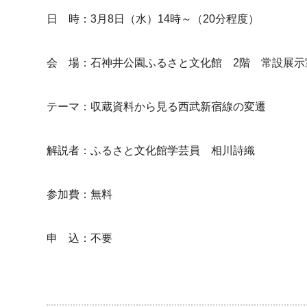
日 時：3月8日（水）14時～（20分程度）
会 場：石神井公園ふるさと文化館 2階 常設展示
テーマ：収蔵資料から見る西武新宿線の変遷
解説者：ふるさと文化館学芸員 相川詩織
参加費：無料
申 込：不要