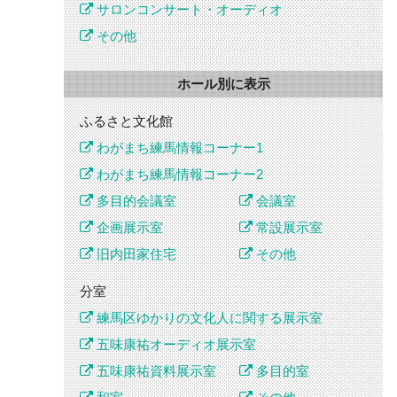
サロンコンサート・オーディオ
その他
ホール別に表示
ふるさと文化館
わがまち練馬情報コーナー1
わがまち練馬情報コーナー2
多目的会議室
会議室
企画展示室
常設展示室
旧内田家住宅
その他
分室
練馬区ゆかりの文化人に関する展示室
五味康祐オーディオ展示室
五味康祐資料展示室
多目的室