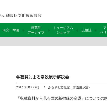
所蔵品
ミュージアム
ア
●
●
●
●
研究・学習
広報誌
アーカイブ
ショップ
バリ
学芸員による常設展示解説会
2017.03.08（水）
/
ふるさと文化館（常設展示室）
「収蔵資料から見る西武新宿線の変遷」についての