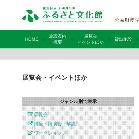
施設案内
展覧会
●
●
●
●
HOME
貸出施設
概要
イベントほか
展覧会・イベントほか
ジャンル別で表示
展覧会
講座・講演会・解説
ワークショップ