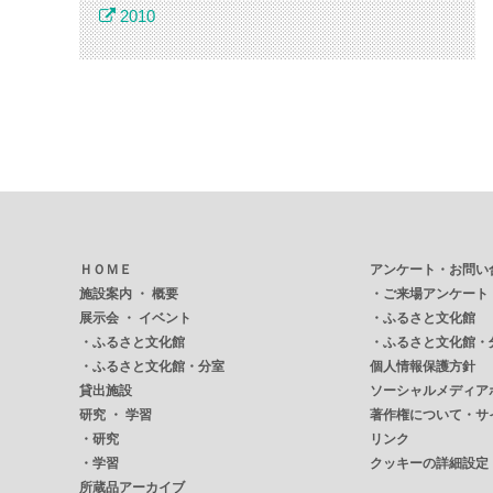
2010
ＨＯＭＥ
アンケート・お問い
施設案内 ・ 概要
・
ご来場アンケート
展示会 ・ イベント
・
ふるさと文化館
・
ふるさと文化館
・
ふるさと文化館・
・
ふるさと文化館・分室
個人情報保護方針
貸出施設
ソーシャルメディア
研究 ・ 学習
著作権について・サ
・
研究
リンク
・
学習
クッキーの詳細設定
所蔵品アーカイブ