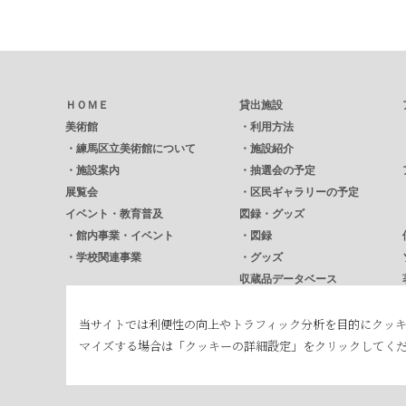
ＨＯＭＥ
貸出施設
美術館
・
利用方法
・
練馬区立美術館について
・
施設紹介
・
施設案内
・
抽選会の予定
展覧会
・
区民ギャラリーの予定
イベント・教育普及
図録・グッズ
・
館内事業・イベント
・
図録
・
学校関連事業
・
グッズ
収蔵品データベース
広報誌
当サイトでは利便性の向上やトラフィック分析を目的にクッ
・
美術館ニュース
マイズする場合は「クッキーの詳細設定」をクリックしてく
・
NERICUL ねりかる