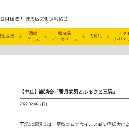
図録
収蔵品
アク
●
●
●
●
貸出施設
広報誌
グッズ
データベース
バリア
【中止】講演会「香月泰男とふるさと三隅」
2022.02.06（日）
下記の講演会は、新型コロナウイルス感染症拡大に