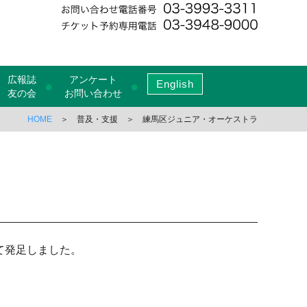
広報誌
アンケート
English
●
●
友の会
お問い合わせ
HOME
＞ 普及・支援 ＞ 練馬区ジュニア・オーケストラ
て発足しました。