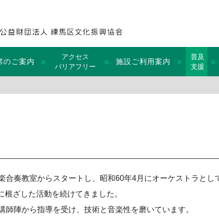
アクセス
普及
●
●
●
●
席のご案内
施設ご利用案内
バリアフリー
支援
楽合奏教室からスタートし、昭和60年4月にオーケストラとし
に根ざした活動を続けてきました。
の講師陣から指導を受け、技術と音楽性を磨いています。