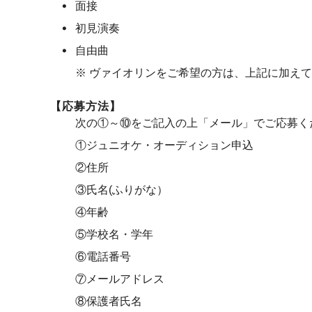
・
面接
・
初見演奏
・
自由曲
※ ヴァイオリンをご希望の方は、上記に加え
【応募方法】
次の①～⑩をご記入の上「メール」でご応募く
①ジュニオケ・オーディション申込
②住所
③氏名(ふりがな）
④年齢
⑤学校名・学年
⑥電話番号
⑦メールアドレス
⑧保護者氏名