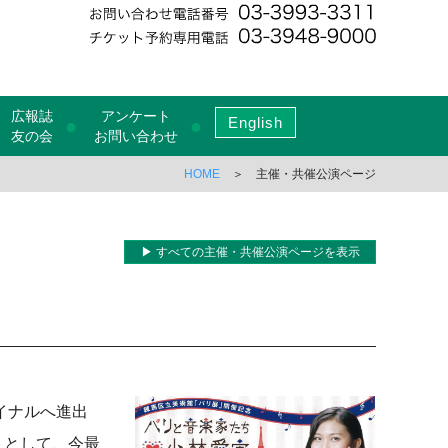
広報誌
アンケート
English
●
●
友の会
お問い合わせ
HOME
＞ 主催・共催公演ページ
▶ すべての主催・共催公演ページを表示
イナルへ進出
トとして、今最