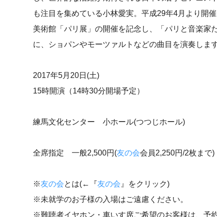
も注目を集めている小林愛実。平成29年4月より開
美術館「パリ展」の開催を記念し、「パリと音楽家
に、ショパンやモーツァルトなどの曲目を演奏しま
2017年5月20日(土)
15時開演（14時30分開場予定）
練馬文化センター 小ホール(つつじホール)
全席指定 一般2,500円(
友の会
会員2,250円/2枚まで)
※
友の会
とは(←『
友の会
』をクリック)
※未就学のお子様の入場はご遠慮ください。
※難聴者イヤホン・車いす席ご希望のお客様は、予