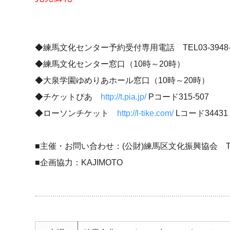
◆練馬文化センター予約受付専用電話 TEL03-3948-
◆練馬文化センター窓口（10時～20時）
◆大泉学園ゆめりあホール窓口（10時～20時）
◆チケットぴあ
http://t.pia.jp/
Pコード315-507
◆ローソンチケット
http://l-tike.com/
Lコード34431
■主催・お問い合わせ：(公財)練馬区文化振興協会 TEL03
■企画協力：KAJIMOTO