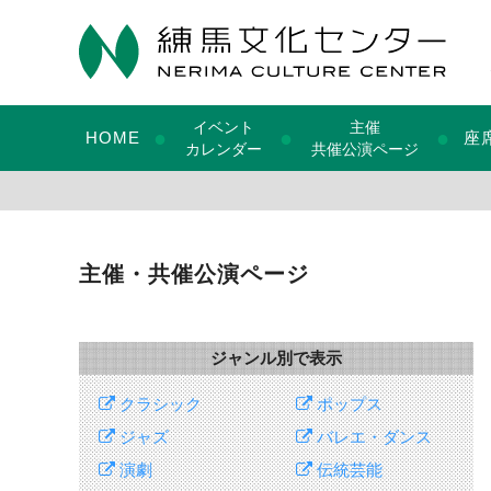
イベント
主催
●
●
●
HOME
座
カレンダー
共催公演ページ
主催・共催公演ページ
ジャンル別で表示
クラシック
ポップス
ジャズ
バレエ・ダンス
演劇
伝統芸能