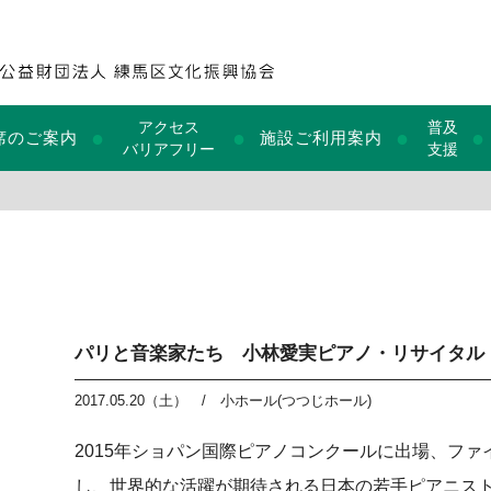
アクセス
普及
●
●
●
●
席のご案内
施設ご利用案内
バリアフリー
支援
パリと音楽家たち 小林愛実ピアノ・リサイタル
2017.05.20（土）
/
小ホール(つつじホール)
2015年ショパン国際ピアノコンクールに出場、ファ
し、世界的な活躍が期待される日本の若手ピアニス