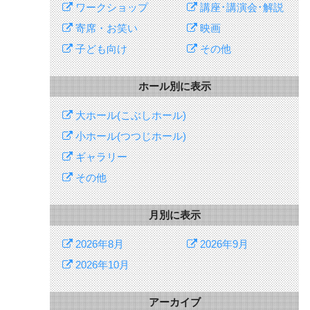
ワークショップ
講座･講演会･解説
寄席・お笑い
映画
子ども向け
その他
ホール別に表示
大ホール(こぶしホール)
小ホール(つつじホール)
ギャラリー
その他
月別に表示
2026年8月
2026年9月
2026年10月
アーカイブ