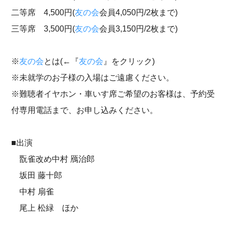
二等席 4,500円(
友の会
会員4,050円/2枚まで)
三等席 3,500円(
友の会
会員3,150円/2枚まで)
※
友の会
とは(←『
友の会
』をクリック)
※未就学のお子様の入場はご遠慮ください。
※難聴者イヤホン・車いす席ご希望のお客様は、予約受
付専用電話まで、お申し込みください。
■出演
翫雀改め中村 鴈治郎
坂田 藤十郎
中村 扇雀
尾上 松緑 ほか