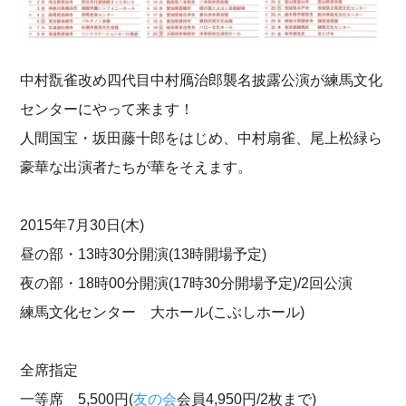
中村翫雀改め四代目中村鴈治郎襲名披露公演が練馬文化
センターにやって来ます！
人間国宝・坂田藤十郎をはじめ、中村扇雀、尾上松緑ら
豪華な出演者たちが華をそえます。
2015年7月30日(木)
昼の部・13時30分開演(13時開場予定)
夜の部・18時00分開演(17時30分開場予定)/2回公演
練馬文化センター 大ホール(こぶしホール)
全席指定
一等席 5,500円(
友の会
会員4,950円/2枚まで)