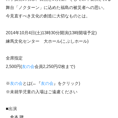
舞台「ノクターン」に込めた福島の被災者への思い。
今見直すべき文化の創造に大切なものとは。
2014年10月4日(土)13時30分開演(13時開場予定)
練馬文化センター 大ホール(こぶしホール)
全席指定
2,500円(
友の会
会員2,250円/2枚まで)
※
友の会
とは(←『
友の会
』をクリック)
※未就学児童の入場はご遠慮ください
■出演
倉本 聰