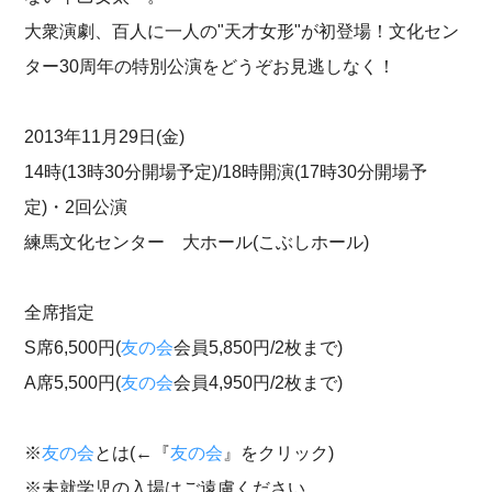
大衆演劇、百人に一人の"天才女形"が初登場！文化セン
ター30周年の特別公演をどうぞお見逃しなく！
2013年11月29日(金)
14時(13時30分開場予定)/18時開演(17時30分開場予
定)・2回公演
練馬文化センター 大ホール(こぶしホール)
全席指定
S席6,500円(
友の会
会員5,850円/2枚まで)
A席5,500円(
友の会
会員4,950円/2枚まで)
※
友の会
とは(←『
友の会
』をクリック)
※未就学児の入場はご遠慮ください