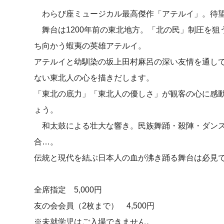
わらび座ミュージカル最高傑作「アテルイ」。待
舞台は1200年前の東北地方。「北の民」制圧を狙
ち向かう蝦夷の英雄アテルイ。
アテルイと幼馴染の坂上田村麻呂の深い友情を通し
ない東北人の心を描きだします。
「東北の底力」「東北人の優しさ」が観客の心に感
ょう。
和太鼓による壮大な響き。民族舞踊・殺陣・ダン
合…。
伝統と現代を結ぶ日本人の血が沸き踊る舞台は必見
全席指定 5,000円
友の会会員（2枚まで） 4,500円
※未就学児はご入場できません。