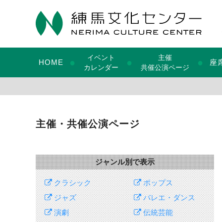
イベント
主催
●
●
●
HOME
座
カレンダー
共催公演ページ
主催・共催公演ページ
ジャンル別で表示
クラシック
ポップス
ジャズ
バレエ・ダンス
演劇
伝統芸能