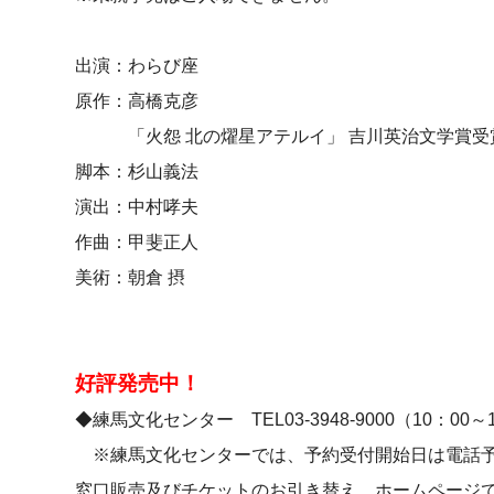
出演：わらび座
原作：高橋克彦
「火怨 北の燿星アテルイ」 吉川英治文学賞受
脚本：杉山義法
演出：中村哮夫
作曲：甲斐正人
美術：朝倉 摂
好評発売中！
◆練馬文化センター TEL03-3948-9000（10：00～
※練馬文化センターでは、予約受付開始日は電話予
窓口販売及びチケットのお引き替え、ホームページで