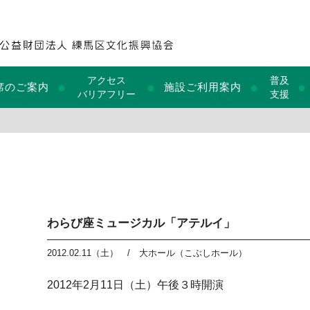
アクセス
普及
●
●
●
●
席のご案内
施設ご利用案内
バリアフリー
支援
わらび座ミュージカル「アテルイ」
2012.02.11（土）
/
大ホール（こぶしホール）
2012年2月11日（土）午後３時開演