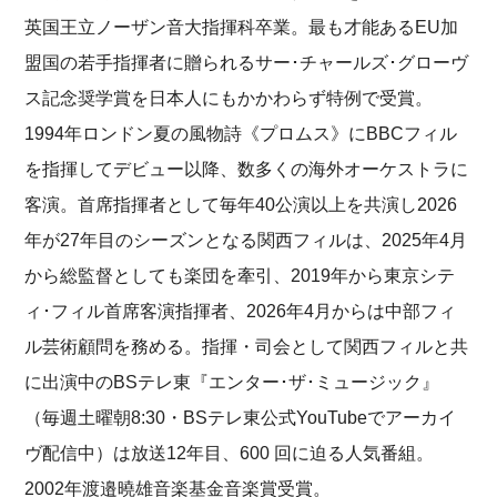
英国王立ノーザン音大指揮科卒業。最も才能あるEU加
盟国の若手指揮者に贈られるサー･チャールズ･グローヴ
ス記念奨学賞を日本人にもかかわらず特例で受賞。
1994年ロンドン夏の風物詩《プロムス》にBBCフィル
を指揮してデビュー以降、数多くの海外オーケストラに
客演。首席指揮者として毎年40公演以上を共演し2026
年が27年目のシーズンとなる関西フィルは、2025年4月
から総監督としても楽団を牽引、2019年から東京シテ
ィ･フィル首席客演指揮者、2026年4月からは中部フィ
ル芸術顧問を務める。指揮・司会として関西フィルと共
に出演中のBSテレ東『エンター･ザ･ミュージック』
（毎週土曜朝8:30・BSテレ東公式YouTubeでアーカイ
ヴ配信中）は放送12年目、600 回に迫る人気番組。
2002年渡邉曉雄音楽基金音楽賞受賞。