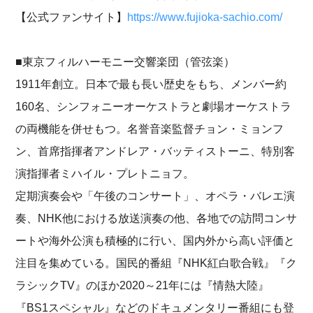
【公式ファンサイト】
https://www.fujioka-sachio.com/
■東京フィルハーモニー交響楽団（管弦楽）
1911年創立。日本で最も長い歴史をもち、メンバー約
160名、シンフォニーオーケストラと劇場オーケストラ
の両機能を併せもつ。名誉音楽監督チョン・ミョンフ
ン、首席指揮者アンドレア・バッティストーニ、特別客
演指揮者ミハイル・プレトニョフ。
定期演奏会や「午後のコンサート」、オペラ・バレエ演
奏、NHK他における放送演奏の他、各地での訪問コンサ
ートや海外公演も積極的に行い、国内外から高い評価と
注目を集めている。国民的番組『NHK紅白歌合戦』『ク
ラシックTV』のほか2020～21年には『情熱大陸』
『BS1スペシャル』などのドキュメンタリー番組にも登