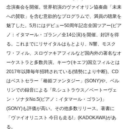
念演奏会を開催。世界初演のヴァイオリン協奏曲「未来
への賛歌」を含む意欲的なプログラムで、満員の聴衆を
魅了した。5月にはデビュー50周年記念全国ツアー(ピア
ノ：イタマール・ゴラン／全14公演)を開催、好評を得
る。これまでにリサイタルはもとより、N響、モスク
ワ・フィル、スロヴァキアフィルなど国内外の著名なオ
ーケストラと多数共演。キーウ(キエフ)国立フィルとは
2017年以降毎年招聘されている(情勢により中断)。CD
はベストセラー「椿姫ファンタジー」(SONY)や、ベル
リンでの録音による「R.シュトラウス／ベートーヴェ
ン・ソナタNo.5(ピアノ：イタマール・ゴラン)」
(SONY)も評価が高い。その他多数リリース。著書に
「ヴァイオリニスト 今日も走る!」(KADOKAWA)があ
る。