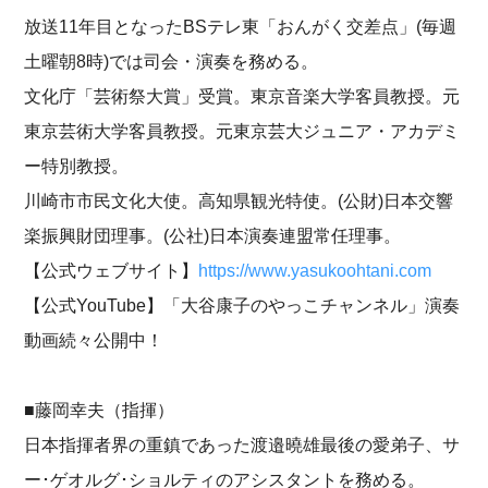
放送11年目となったBSテレ東「おんがく交差点」(毎週
土曜朝8時)では司会・演奏を務める。
文化庁「芸術祭大賞」受賞。東京音楽大学客員教授。元
東京芸術大学客員教授。元東京芸大ジュニア・アカデミ
ー特別教授。
川崎市市民文化大使。高知県観光特使。(公財)日本交響
楽振興財団理事。(公社)日本演奏連盟常任理事。
【公式ウェブサイト】
https://www.yasukoohtani.com
【公式YouTube】「大谷康子のやっこチャンネル」演奏
動画続々公開中！
■藤岡幸夫（指揮）
日本指揮者界の重鎮であった渡邉曉雄最後の愛弟子、サ
ー･ゲオルグ･ショルティのアシスタントを務める。