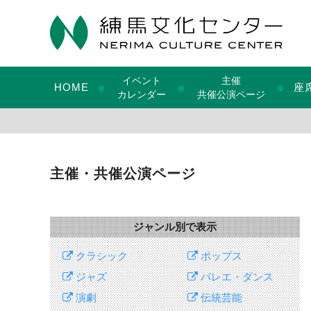
イベント
主催
●
●
●
HOME
座
カレンダー
共催公演ページ
主催・共催公演ページ
ジャンル別で表示
クラシック
ポップス
ジャズ
バレエ・ダンス
演劇
伝統芸能