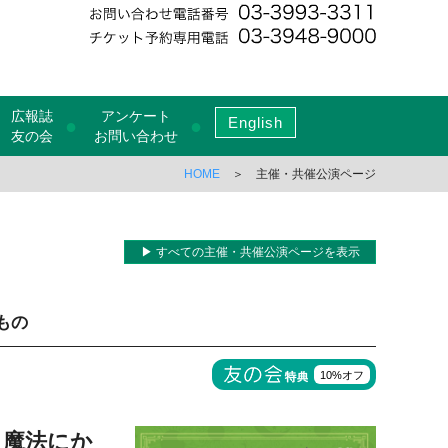
広報誌
アンケート
English
●
●
友の会
お問い合わせ
HOME
＞ 主催・共催公演ページ
▶ すべての主催・共催公演ページを表示
もの
10%オフ
、魔法にか