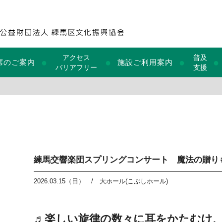
アクセス
普及
●
●
●
●
席のご案内
施設ご利用案内
バリアフリー
支援
練馬交響楽団スプリングコンサート 魔法の贈り
2026.03.15（日）
/
大ホール(こぶしホール)
♬楽しい旋律の数々に耳をかたむけ