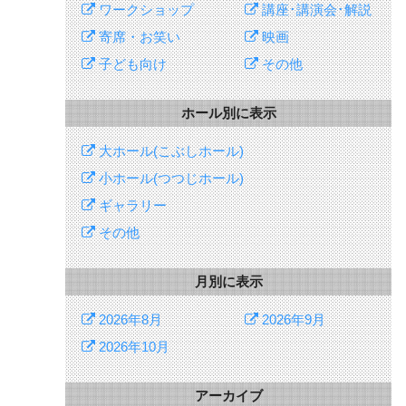
ワークショップ
講座･講演会･解説
寄席・お笑い
映画
子ども向け
その他
ホール別に表示
大ホール(こぶしホール)
小ホール(つつじホール)
ギャラリー
その他
月別に表示
2026年8月
2026年9月
2026年10月
アーカイブ