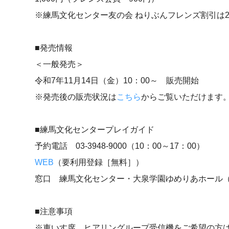
※練馬文化センター友の会 ねりぶんフレンズ割引は
■発売情報
＜一般発売＞
令和7年11月14日（金）10：00～ 販売開始
※発売後の販売状況は
こちら
からご覧いただけます
■練馬文化センタープレイガイド
予約電話 03-3948-9000（10：00～17：00）
WEB
（要利用登録［無料］）
窓口 練馬文化センター・大泉学園ゆめりあホール（10
■注意事項
※車いす席、ヒアリングループ受信機をご希望の方は、予約電