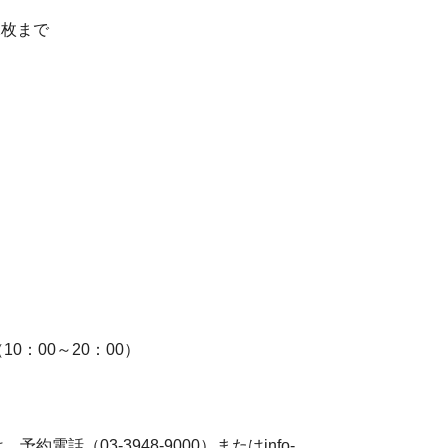
2枚まで
。
：00～20：00）
話（03-3948-9000）またはinfo-