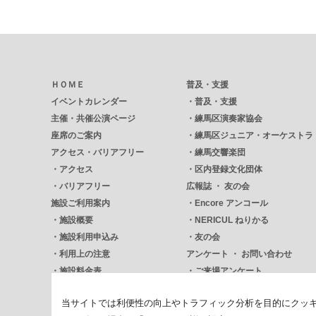
ＨＯＭＥ
普及・支援
イベントカレンダー
・
普及・支援
主催・共催公演ページ
・
練馬区演奏家協会
座席のご案内
・
練馬区ジュニア・オーケストラ
アクセス・バリアフリー
・
練馬交響楽団
・
アクセス
・
区内登録文化団体
・
バリアフリー
広報誌 ・ 友の会
施設ご利用案内
・
Encore アンコール
・
施設概要
・
NERICUL ねりかる
・
施設利用申込み
・
友の会
・
利用上の注意
アンケート ・ お問い合わせ
・
施設料金表
・
ご来場アンケート
・
資料ダウンロード一覧
・
お問い合わせ
当サイトでは利便性の向上やトラフィック分析を目的にクッ