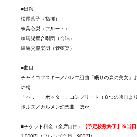
■出演
松尾葉子（指揮）
榛葉心梨（フルート）
練馬児童合唱団（合唱）
練馬交響楽団（管弦楽）
■曲目
チャイコフスキー／バレエ組曲「眠りの森の美女」
の精
「ハリー・ポッター」コンプリート（８つの映画よ
ボルヌ／カルメン幻想曲 ほか
■チケット料金（全席自由）
【予定枚数終了】※当日
1,000円（フレンズ会員 900円）