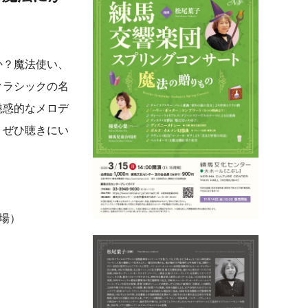
か？魔法使い、
クラシックの名
魅惑的なメロデ
、ぜひ聴きにい
開場）