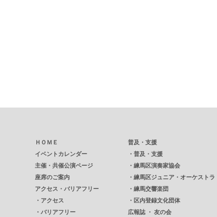
ＨＯＭＥ
普及・支援
イベントカレンダー
・
普及・支援
主催・共催公演ページ
・
練馬区演奏家協会
座席のご案内
・
練馬区ジュニア・オーケストラ
アクセス・バリアフリー
・
練馬交響楽団
・
アクセス
・
区内登録文化団体
・
バリアフリー
広報誌 ・ 友の会