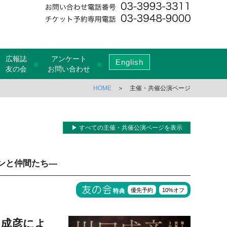
広報誌
アンケート
English
●
●
友の会
お問い合わせ
HOME
＞ 主催・共催公演ページ
▶ すべての主催・共催公演ページを表示
ンと仲間たち―
優先予約
10%オフ
口成彦によ