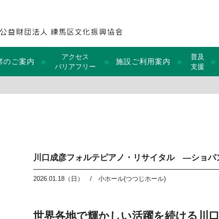
アクセス
普及
●
●
●
●
席のご案内
施設ご利用案内
バリアフリー
支援
川口成彦フォルテピアノ・リサイタル ―ショパ
2026.01.18（日）
/
小ホール(つつじホール)
世界各地で輝かしい活躍を続ける川