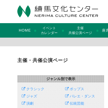
イベント
主催
●
●
●
HOME
座
カレンダー
共催公演ページ
主催・共催公演ページ
ジャンル別で表示
クラシック
ポップス
ジャズ
バレエ・ダンス
演劇
伝統芸能