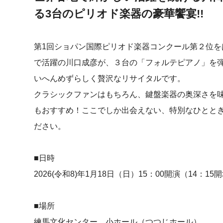
る3台のピリオド楽器の豪華饗宴!!
第1回ショパン国際ピリオド楽器コンクール第２位を
で活躍の川口成彦が、３台の「フォルテピアノ」を
いへんめずらしく贅沢なリサイタルです。
クラシックファンはもちろん、鍵盤楽器の奥深さを
もおすすめ！ここでしか出会えない、特別なひとと
ださい。
■日時
2026(令和8)年1月18日（日）15：00開演（14：15
■場所
練馬文化センター 小ホール（つつじホール）