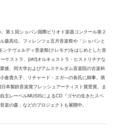
育つ。第１回ショパン国際ピリオド楽器コンクール第２
ル最高位。フィレンツェ五月音楽祭や「ショパンと
モンテヴェルディ音楽祭(クレモナ)をはじめとした音
ーケストラ、{oh!}オルキェストラ・ヒストリチナな
業後、同大学およびアムステルダム音楽院の古楽科
小倉貴久子、リチャード・エガ―の各氏に師事。第
1回日本製鉄音楽賞フレッシュアーティスト賞受賞。ま
自主レーベルMUSISによるCD『ゴヤの生きたスペ
音楽の森」などのプロジェクトも展開中。