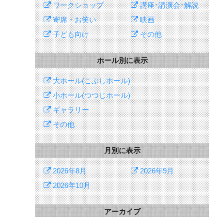
ワークショップ
講座･講演会･解説
寄席・お笑い
映画
子ども向け
その他
ホール別に表示
大ホール(こぶしホール)
小ホール(つつじホール)
ギャラリー
その他
月別に表示
2026年8月
2026年9月
2026年10月
アーカイブ