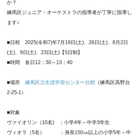
か？
練馬区ジュニア・オーケストラの指導者が丁寧に指導し
ます♪
■日程 2025(令和7)年7月19日(土)、26日(土)、8月2日
(土)、9日(土)、23日(土)【5日制】
■時間 各日12：30～13：40
■場所
練馬区立生涯学習センター分館
（練馬区高野台
2-25-1）
■対象
ヴァイオリン（10名) ：小学4年～中学3年生
ヴィオラ（5名） ：身長150㎝以上の小学5年～中