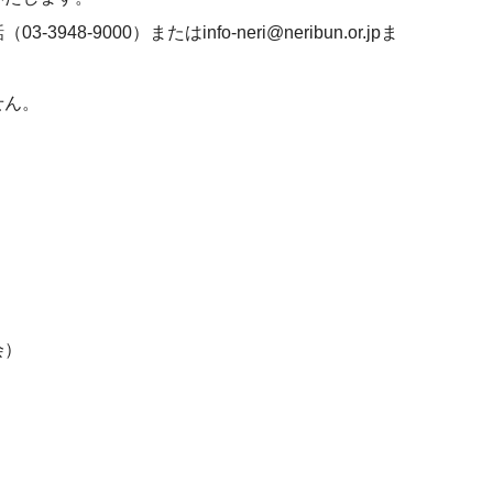
9000）またはinfo-neri@neribun.or.jpま
せん。
会）