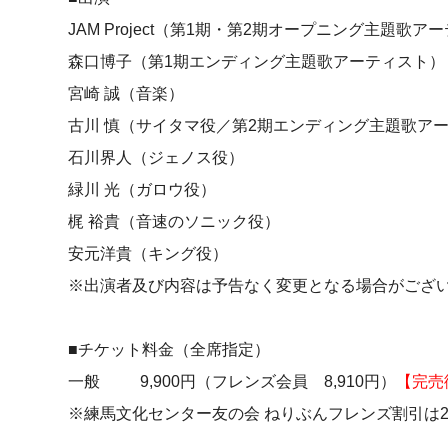
JAM Project（第1期・第2期オープニング主題歌ア
森口博子（第1期エンディング主題歌アーティスト）
宮崎 誠（音楽）
古川 慎（サイタマ役／第2期エンディング主題歌ア
石川界人（ジェノス役）
緑川 光（ガロウ役）
梶 裕貴（音速のソニック役）
安元洋貴（キング役）
※出演者及び内容は予告なく変更となる場合がござい
■チケット料金（全席指定）
一般 9,900円（フレンズ会員 8,910円）
【完売
※練馬文化センター友の会 ねりぶんフレンズ割引は