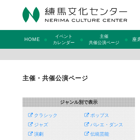
イベント
主催
●
●
●
HOME
座
カレンダー
共催公演ページ
主催・共催公演ページ
ジャンル別で表示
クラシック
ポップス
ジャズ
バレエ・ダンス
演劇
伝統芸能