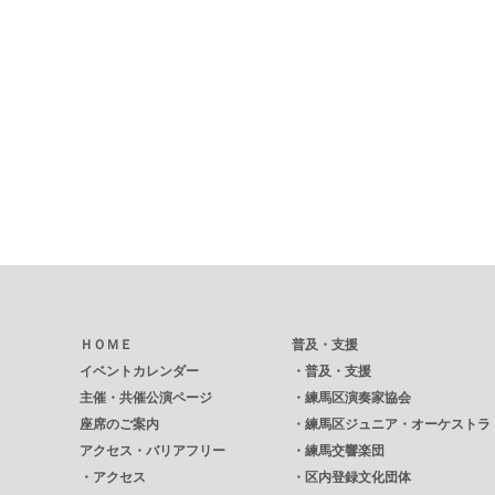
ＨＯＭＥ
普及・支援
イベントカレンダー
・
普及・支援
主催・共催公演ページ
・
練馬区演奏家協会
座席のご案内
・
練馬区ジュニア・オーケストラ
アクセス・バリアフリー
・
練馬交響楽団
・
アクセス
・
区内登録文化団体