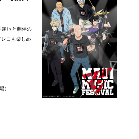
主題歌と劇伴の
フレコも楽しめ
開場）