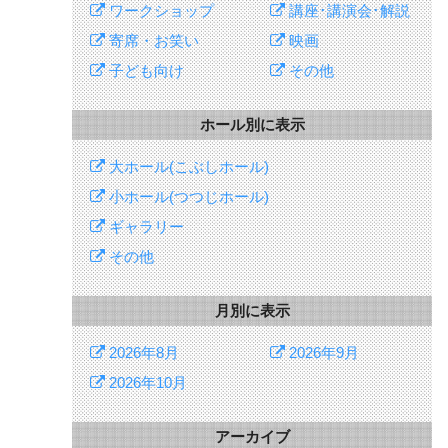
ワークショップ
講座･講演会･解説
寄席・お笑い
映画
子ども向け
その他
ホール別に表示
大ホール(こぶしホール)
小ホール(つつじホール)
ギャラリー
その他
月別に表示
2026年8月
2026年9月
2026年10月
アーカイブ