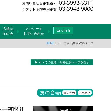
広報誌
アンケート
English
●
●
友の会
お問い合わせ
HOME
＞ 主催・共催公演ページ
▶ すべての主催・共催公演ページを表示
優先予約
10%オフ
る一夜限り