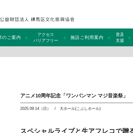
アクセス
普及
●
●
●
●
席のご案内
施設ご利用案内
バリアフリー
支援
アニメ10周年記念「ワンパンマン マジ音楽祭」
2025.09.14（日）
/
大ホール(こぶしホール)
スペシャルライブと生アフレコで贈