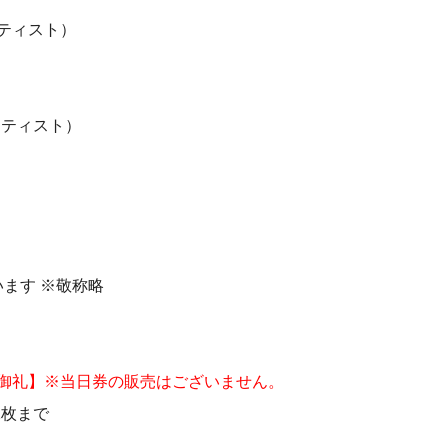
ーティスト）
ーティスト）
ます ※敬称略
御礼】※
当日券の販売はございません。
2枚まで