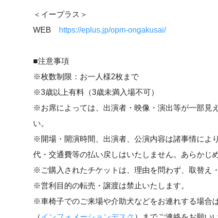
＜イープラス＞
WEB
https://eplus.jp/opm-ongakusai/
■注意事項
※枚数制限：お一人様2枚まで
※3歳以上有料（3歳未満入場不可）
※お席によっては、出演者・映像・演出等が一部見
い。
※開場・開演時間、出演者、公演内容は諸事情によ
代・交通費等の払い戻しはいたしません。あらかじ
※ご購入されたチケットは、理由を問わず、取替え
※営利目的の転売・譲渡は禁止いたします。
※車椅子でのご来場や介助犬などをお連れする場合は
（
インフォメーションデスク
）までご連絡をお願い