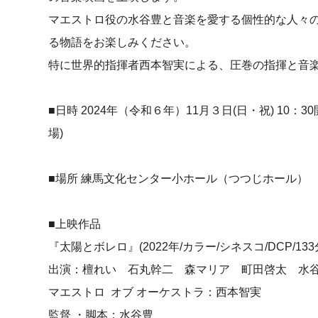
マエストロ役の水谷豊と音楽を愛する個性的な人々
る物語をお楽しみください。
特に世界的指揮者西本智実による、圧巻の指揮と音
■日時 2024年（令和６年）11月３日(日・祝) 10：30
場)
■場所 練馬文化センター小ホール（つつじホール）
■上映作品
『太陽とボレロ』(2022年/カラー/シネスコ/DCP/133
出演：檀れい 石丸幹二 森マリア 町田啓太 水
マエストロ オブ オーケストラ：西本智実
監督 ・脚本：水谷豊