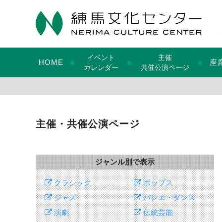
イベント
主催
●
●
●
HOME
座
カレンダー
共催公演ページ
主催・共催公演ページ
ジャンル別で表示
クラシック
ポップス
ジャズ
バレエ・ダンス
演劇
伝統芸能