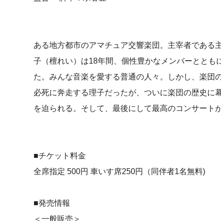
ある地方都市のアマチュア交響楽団。主宰者である
子（檀れい）は18年間、個性豊かなメンバーととも
た。みんな音楽を愛する普通の人々。しかし、楽団
必死に奔走する理子だったが、ついに楽団の歴史に
を迫られる。そして、最後にして最高のコンサート
■チケット料金
全席指定 500円 車いす席250円（同伴者1名無料)
■発売情報
＜一般販売＞