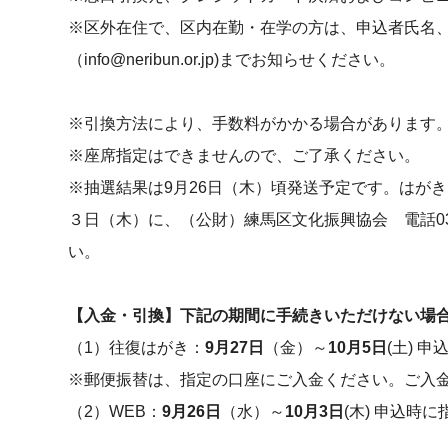
※区外在住で、区内在勤・在学の方は、申込者氏名
（info@neribun.or.jp)までお知らせください。
※引換方法により、手数料がかかる場合があります
※座席指定はできませんので、ご了承ください。
※抽選結果は9月26日（木）頃発送予定です。はがき
３日（木）に、（公財）練馬区文化振興協会 電話03-69
い。
【入金・引換】下記の期間に手続きいただけない場
（1）往復はがき：
9月27日
（金）～
10月5日
(土) 
※郵便振替は、指定の口座にご入金ください。ご入
（2）WEB：
9月26日
（水）～
10月3日
(木) 申込時