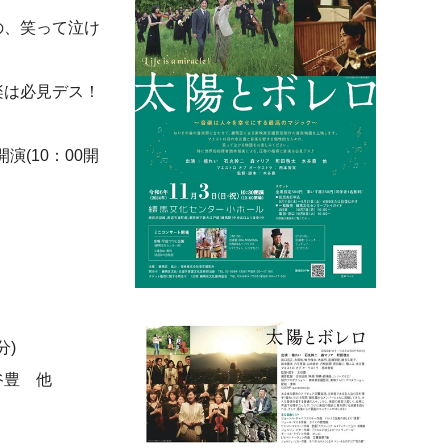
の、笑って泣け
楽は必見デス！
開演(10：00開
分)
谷豊 他