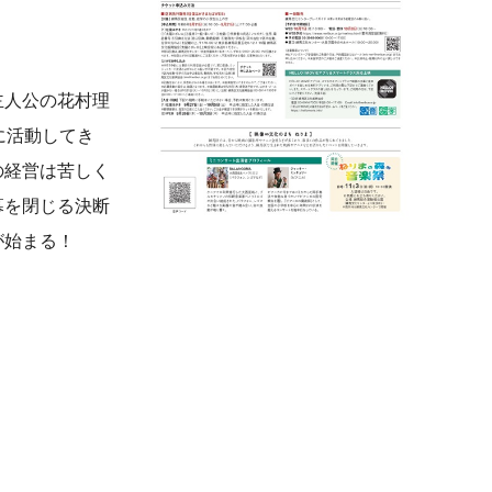
主人公の花村理
に活動してき
の経営は苦しく
幕を閉じる決断
が始まる！