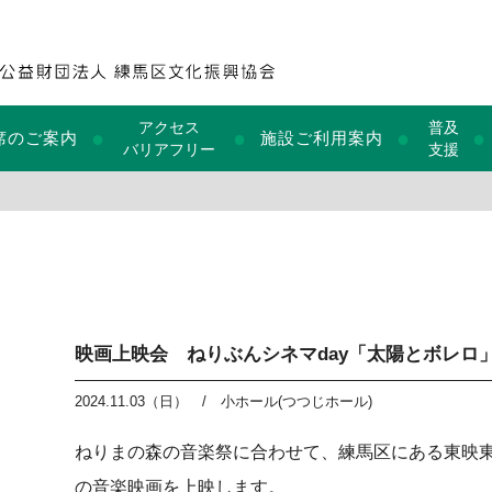
アクセス
普及
●
●
●
●
席のご案内
施設ご利用案内
バリアフリー
支援
映画上映会 ねりぶんシネマday「太陽とボレロ
2024.11.03（日）
/
小ホール(つつじホール)
ねりまの森の音楽祭に合わせて、練馬区にある東映
の音楽映画を上映します。