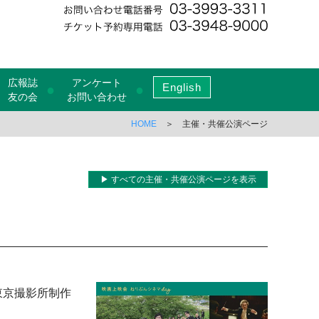
広報誌
アンケート
English
●
●
友の会
お問い合わせ
HOME
＞ 主催・共催公演ページ
▶ すべての主催・共催公演ページを表示
」
東京撮影所制作