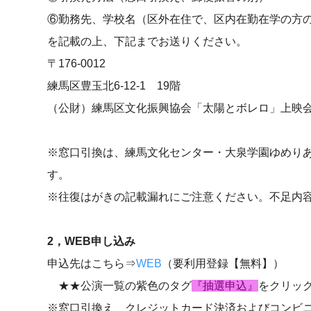
⑥勤務先、学校名（区外在住で、区内在勤在学の方
を記載の上、下記までお送りください。
〒176-0012
練馬区豊玉北6-12-1 19階
（公財）練馬区文化振興協会「太陽とボレロ」上映
※窓口引換は、練馬文化センター・大泉学園ゆめりあホー
す。
※往復はがきの記載漏れにご注意ください。不足内
2，WEB申し込み
申込先はこちら⇒
WEB
（要利用登録【無料】）
★★公演一覧の紫色のタグ
『抽選申込』
をクリッ
※窓口引換え、クレジットカード決済およびコンビ