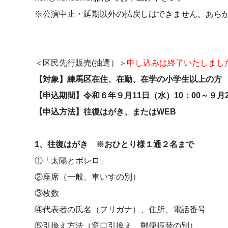
※公演中止・延期以外の払戻しはできません。あら
＜区民先行販売(抽選）＞
申し込みは終了いたしまし
【対象】練馬区在住、在勤、在学の小学生以上の方
【申込期間】令和６年
９月11日
（水）10：00～
９月
【申込方法】往復はがき、またはWEB
1、往復はがき ※おひとり様１通２名まで
①「太陽とボレロ」
②座席（一般、車いすの別）
③枚数
④代表者の氏名（フリガナ）、住所、電話番号
⑤引換え方法（窓口引換え、郵便振替の別）