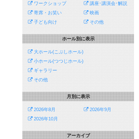
ワークショップ
講座･講演会･解説
寄席・お笑い
映画
子ども向け
その他
ホール別に表示
大ホール(こぶしホール)
小ホール(つつじホール)
ギャラリー
その他
月別に表示
2026年8月
2026年9月
2026年10月
アーカイブ