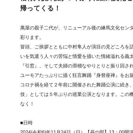
帰ってくる！
萬屋の親子二代が、リニューアル後の練馬文化セン
彩ります。
冒頭、ご挨拶とともに中村隼人が演目の見どころを
いを気遣う人々の苦悩と情愛を描いた情緒溢れる義
『引窓』、そして夫婦の滑稽なやりとりと振り回さ
ユーモアたっぷりに描く狂言舞踊『身替座禅』をお
コロナ禍を経て２年前に開催された舞踊公演に続き
伎」としては５年ぶりの巡業公演となります。この
なく！
■日時
2024(令和6)年11月24日（日）【昼の部】13：00開