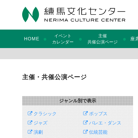
イベント
主催
●
●
●
HOME
座
カレンダー
共催公演ページ
主催・共催公演ページ
ジャンル別で表示
クラシック
ポップス
ジャズ
バレエ・ダンス
演劇
伝統芸能