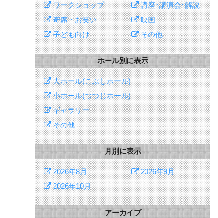
ワークショップ
講座･講演会･解説
寄席・お笑い
映画
子ども向け
その他
ホール別に表示
大ホール(こぶしホール)
小ホール(つつじホール)
ギャラリー
その他
月別に表示
2026年8月
2026年9月
2026年10月
アーカイブ