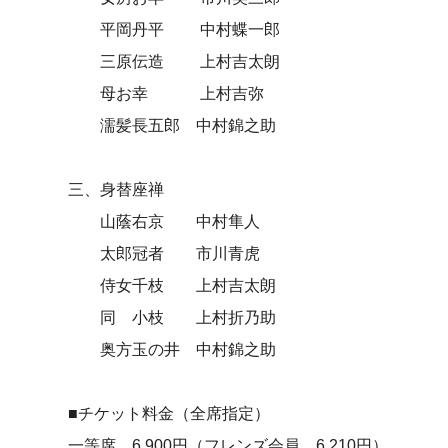
平岡丹平 中村蝶一郎
三原伝造 上村吉太朗
母お幸 上村吉弥
濡髪長五郎 中村錦之助
三、身替座禅
山蔭右京 中村隼人
太郎冠者 市川青虎
侍女千枝 上村吉太朗
同 小枝 上村折乃助
奥方玉の井 中村錦之助
■チケット料金（全席指定）
一等席 6,900円（フレンズ会員 6,210円）