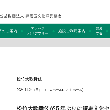
アクセス
普及
●
●
●
●
席のご案内
施設ご利用案内
バリアフリー
支援
松竹大歌舞伎
2024.11.24（日）
/
大ホール(こぶしホール)
松竹大歌舞伎が５年ぶりに練馬文化