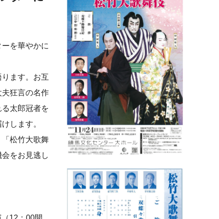
ターを華やかに
語ります。お互
太夫狂言の名作
れる太郎冠者を
届けします。
、「松竹大歌舞
機会をお見逃し
演（12：00開