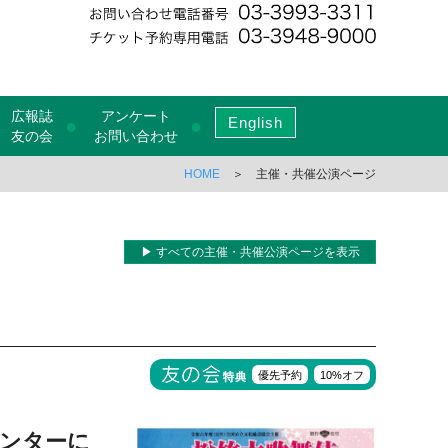
広報誌
アンケート
English
●
●
友の会
お問い合わせ
HOME
＞ 主催・共催公演ページ
▶ すべての主催・共催公演ページを表示
優先予約
10%オフ
センターに