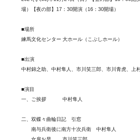
場）【夜の部】17：30開演（16：30開場）
■場所
練馬文化センター 大ホール（こぶしホール）
■出演
中村錦之助、中村隼人、市川笑三郎、市川青虎、上村
■演目
一、ご挨拶 中村隼人
二、双蝶々曲輪日記 引窓
南与兵衛後に南方十次兵衛 中村隼人
女房お早 市川笑三郎