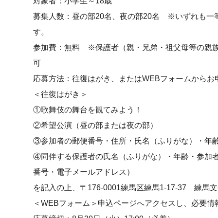
対象者：小学生～18歳
募集人数：昼の部20名、夜の部20名 ※いずれも
す。
参加費：無料 ※保護者（親・兄弟・祖父母等の親族）１
可
応募方法：往復はがき、またはWEBフォームからお
＜往復はがき＞
①歌舞伎の舞台を観てみよう！
②希望公演（昼の部または夜の部）
③参加者の郵便番号・住所・氏名（ふりがな）・年
④同伴する保護者の氏名（ふりがな）・年齢・参加
番号・電子メールアドレス）
を記入の上、〒176-0001練馬区練馬1-17-37 
＜WEBフォーム＞申込ページへアクセスし、必要情